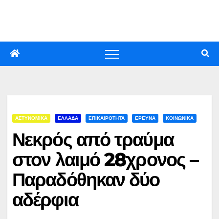
Skip
to
content
ΑΣΤΥΝΟΜΙΚΑ
ΕΛΛΑΔΑ
ΕΠΙΚΑΙΡΟΤΗΤΑ
ΕΡΕΥΝΑ
ΚΟΙΝΩΝΙΚΑ
Νεκρός από τραύμα
στον λαιμό 28χρονος –
Παραδόθηκαν δύο
αδέρφια