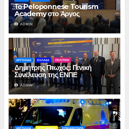
Το Peloponnese Tourism
Academy στο Άργος
ADMIN
ΑΡΓΟΛΙΔΑ
ΕΛΛΑΔΑ
ΠΟΛΙΤΙΚΗ
Δημήτρης Πτωχός: Γενική
Συνέλευση της ΕΝΠΕ
ADMIN
ΑΡΓΟΛΙΔΑ
ΑΣΤΥΝΟΜΙΚΑ
ΕΠΙΚΑΙΡΟΤΗΤΑ