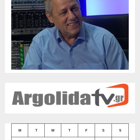
M
T
W
T
F
S
S