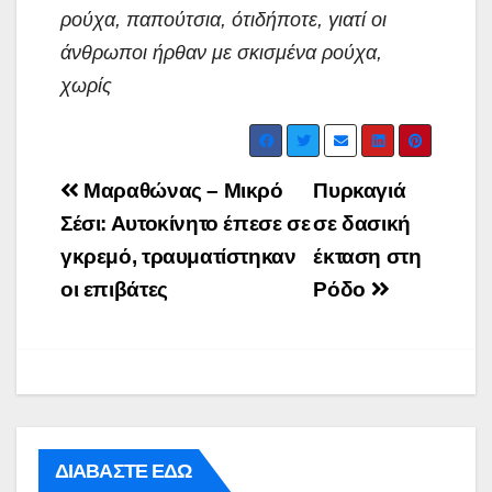
ρούχα, παπούτσια, ότιδήποτε, γιατί οι
άνθρωποι ήρθαν με σκισμένα ρούχα,
χωρίς
Post
Μαραθώνας – Μικρό
Πυρκαγιά
navigation
Σέσι: Αυτοκίνητο έπεσε σε
σε δασική
γκρεμό, τραυματίστηκαν
έκταση στη
οι επιβάτες
Ρόδο
ΔΙΑΒΑΣΤΕ ΕΔΩ