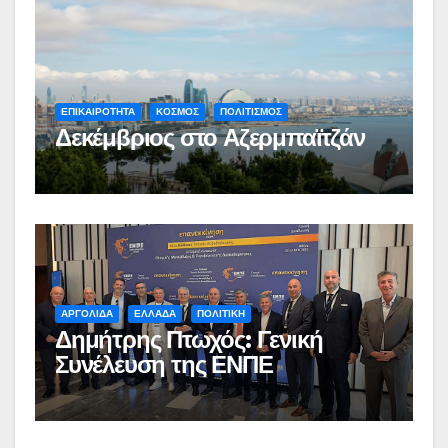
ΕΠΙΚΑΙΡΟΤΗΤΑ
ΚΟΣΜΟΣ
ΠΟΛΙΤΙΣΜΟΣ
Δεκέμβριος στο Αζερμπαϊτζάν
ΑΡΓΟΛΙΔΑ
ΕΛΛΑΔΑ
ΠΟΛΙΤΙΚΗ
Δημήτρης Πτωχός: Γενική
Συνέλευση της ΕΝΠΕ