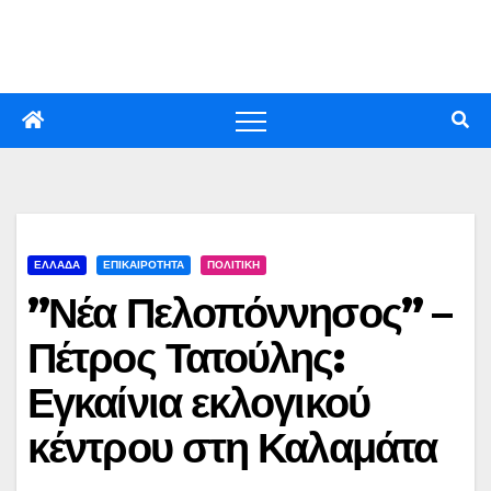
Skip
to
content
ΕΛΛΑΔΑ
ΕΠΙΚΑΙΡΟΤΗΤΑ
ΠΟΛΙΤΙΚΗ
”Νέα Πελοπόννησος” –
Πέτρος Τατούλης:
Εγκαίνια εκλογικού
κέντρου στη Καλαμάτα