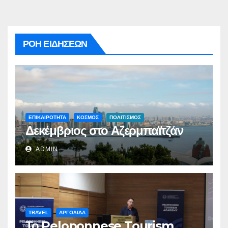
ΡΟΗ ΕΙΔΗΣΕΩΝ
ΕΠΙΚΑΙΡΟΤΗΤΑ
ΚΟΣΜΟΣ
ΠΟΛΙΤΙΣΜΟΣ
Δεκέμβριος στο Αζερμπαϊτζάν
ADMIN
TRAVEL
ΑΡΓΟΛΙΔΑ
Το Peloponnese Tourism