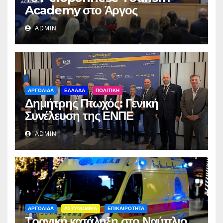
Academy στο Άργος
ADMIN
ΑΡΓΟΛΙΔΑ
ΕΛΛΑΔΑ
ΠΟΛΙΤΙΚΗ
Δημήτρης Πτωχός: Γενική
Συνέλευση της ΕΝΠΕ
ADMIN
ΑΡΓΟΛΙΔΑ
ΑΣΤΥΝΟΜΙΚΑ
ΕΠΙΚΑΙΡΟΤΗΤΑ
Τραγική κατάληξη στο Ναύπλιο