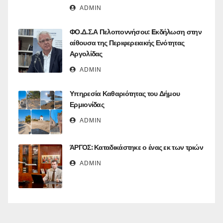
ADMIN
ΦΟ.Δ.Σ.Α Πελοποννήσου: Eκδήλωση στην
αίθουσα της Περιφερειακής Ενότητας
Αργολίδας
ADMIN
Υπηρεσία Καθαριότητας του Δήμου
Ερμιονίδας
ADMIN
ΆΡΓΟΣ: Καταδικάστηκε ο ένας εκ των τριών
ADMIN