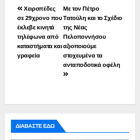
Post
Χειροπέδες
Με τον Πέτρο
navigation
σε 29χρονο που
Τατούλη και το Σχέδιο
έκλεβε κινητά
της Νέας
τηλέφωνα από
Πελοποννήσου
καταστήματα και
αξιοποιούμε
γραφεία
στοχευμένα τα
ανταποδοτικά οφέλη
ΔΙΑΒΑΣΤΕ ΕΔΩ