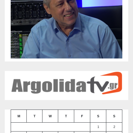
M
T
W
T
F
S
S
1
2