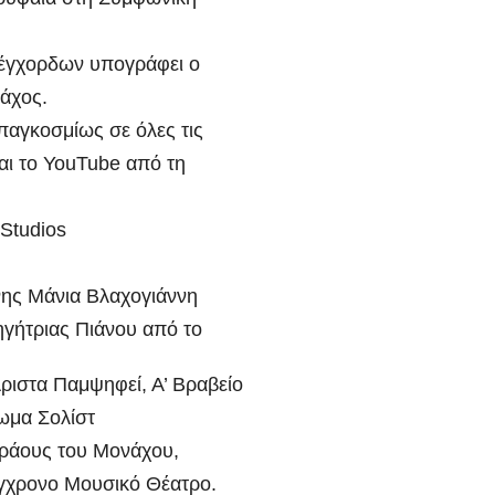
άννη
συνοδηγό για
υρνιώτη στο
τον θάνατο της
 έγχορδων υπογράφει ο
πλιο για το
Νάντιας(VID)
άχος.
στικό Σχέδιο
 παγκοσμίως σε όλες τις
ακύκλωσης
αι το YouTube από τη
ΝΤΕΟ
 Studios
νης Μάνια Βλαχογιάννη
γήτριας Πιάνου από το
Άριστα Παμψηφεί, Α’ Bραβείο
λωμα Σολίστ
τράους του Μονάχου,
γχρονο Μουσικό Θέατρο.