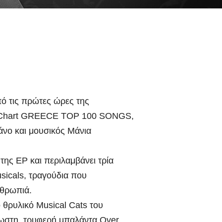
πό τις πρώτες ώρες της
ου Chart GREECE TOP 100 SONGS,
άνο και μουσικός Mάνια
 της EP και περιλαμβάνει τρία
icals, τραγούδια που
νθρωπιά.
θρυλικό Musical Cats του
ωστη, τρυφερή μπαλάντα Over