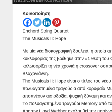
Κοινοποίηση
Enchord String Quartet
The Musicals IΙ: Ηope
Με μία νέα δισκογραφική δουλειά, η οποία α
κυκλοφορίας της βρέθηκε στην #1 θέση τ
καλωσορίζει τη νέα χρονιά η crossover σοπρ
Βλαχογιάννη.
The Musicals II: Hope είναι ο τίτλος του νέου
πολυαγαπημένα τραγούδια από κορυφαία Mus
αποπνέουν αισιοδοξία, ψυχική δύναμη και α
Tο πολυαγαπημένο τραγούδι Memory από το 
Andrew Lloyd Webber ακολουθεί την πασίγν