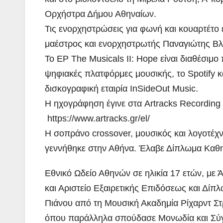
Ιω
Σμ
Ορχήστρα Δήμου Αθηναίων.
Τις ενορχηστρώσεις για φωνή και κουαρτέτο
Ναυ
μαέστρος και ενορχηστρωτής Παναγιώτης Βλ
Ολι
To ΕP The Musicals II: Hope είναι διαθέσιμο
Αν
ψηφιακές πλατφόρμες μουσικής, το Spotify κ
ΒΙ
δισκογραφική εταιρία InSideOut Music.
H ηχογράφηση έγινε στα Artracks Recording
https://www.artracks.gr/el/
Η σοπράνο crossover, μουσικός και λογοτέχ
γεννήθηκε στην Αθήνα. Έλαβε Δίπλωμα Καθη
Εθνικό Ωδείο Αθηνών σε ηλικία 17 ετών, με 
και Αριστείο Eξαιρετικής Eπιδόσεως και Δίπ
Πιάνου από τη Μουσική Ακαδημία Ρίχαρντ Σ
όπου παράλληλα σπούδασε Μονωδία και Σύ