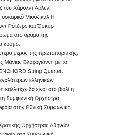
ζ του Χάρολντ Άρλεν.
ο οσκαρικό Μιούζικαλ Η
ρντ Ρότζερς και Όσκαρ
έρωμα στο όραμα της
ο κόσμο.
εύτερο μέρος της πρωτοποριακής,
ης Μάνιας Βλαχογιάννη με το
 ENCHORD String Quartet.
ΔΑ
ΡΕΠΟΡΤΑΖ ΒΙΝΤΕΟ
ΑΡΓΟΛΙΔΑ
ΕΠΙΚΑΙΡΟΤΗΤΑ
μεγαλύτερων ελληνικών
ΥΠΙΔΙΑ
ΡΕΠΟΡΤΑΖ ΒΙΝΤΕΟ
ημερωτική
18 χρόνια
αλλιτέχνιδα είναι στο βιολί η
στη Συμφωνική Ορχήστρα
ίσκεψη του
κάθειρξη στον
υφαία στην Εθνική Συμφωνική
οέδρου
οδηγό και 15
IN
ADMIN
ΔΣΑ κ.
χρόνια στον
ς Κρατικής Ορχήστρας Αθηνών
ορυφαία στη Συμφωνική