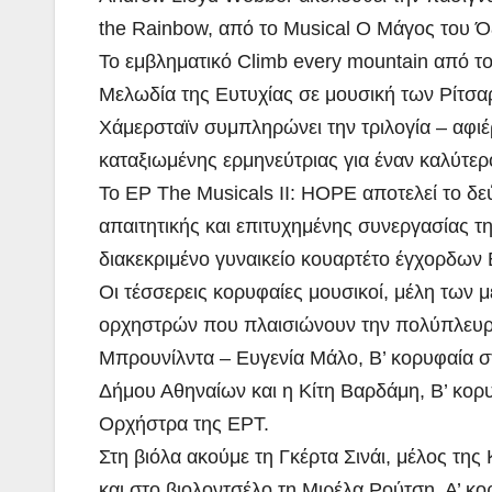
the Rainbow, από το Musical O Mάγος του Ό
Το εμβληματικό Climb every mountain από τ
Μελωδία της Ευτυχίας σε μουσική των Ρίτσα
Χάμερσταϊν συμπληρώνει την τριλογία – αφι
καταξιωμένης ερμηνεύτριας για έναν καλύτερ
Το EP The Musicals ΙI: HOPE αποτελεί το δ
απαιτητικής και επιτυχημένης συνεργασίας τ
διακεκριμένο γυναικείο κουαρτέτο έγχορδων
ΑΡΓΟΛΙ
Οι τέσσερεις κορυφαίες μουσικοί, μέλη των 
ΠΕΡΙΒΑΛΛΟΝ
ΡΕΠΟΡΤΑΖ ΒΙΝΤΕΟ
ΤΑ ΣΚΟ
ΝΑΥΠΛΙΟ:
Εν
ορχηστρών που πλαισιώνουν την πολύπλευρη κ
Μπρουνίλντα – Ευγενία Μάλο, Β’ κορυφαία 
Άσκηση
επ
Δήμου Αθηναίων και η Κίτη Βαρδάμη, Β’ κορ
Λιμενικού
Πρ
ADMIN
ADM
Ορχήστρα της ΕΡΤ.
(βίντεο)
ΦΟ
Στη βιόλα ακούμε τη Γκέρτα Σινάι, μέλος τη
και στο βιολοντσέλο τη Μιρέλα Ρούτση, Α’ κ