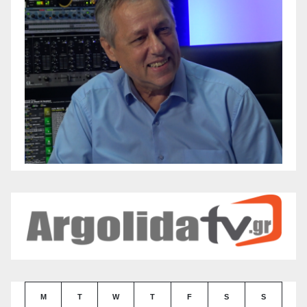
M
T
W
T
F
S
S