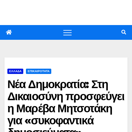
Skip
to
content
ΕΛΛΑΔΑ
ΕΠΙΚΑΙΡΟΤΗΤΑ
Νέα Δημοκρατία: Στη
Δικαιοσύνη προσφεύγει
η Μαρέβα Μητσοτάκη
για «συκοφαντικά