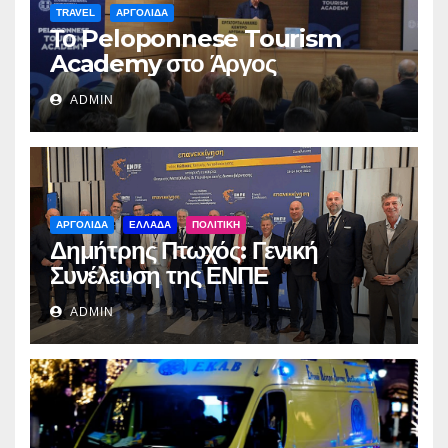
TRAVEL
ΑΡΓΟΛΙΔΑ
Το Peloponnese Tourism
Academy στο Άργος
ADMIN
ΑΡΓΟΛΙΔΑ
ΕΛΛΑΔΑ
ΠΟΛΙΤΙΚΗ
Δημήτρης Πτωχός: Γενική
Συνέλευση της ΕΝΠΕ
ADMIN