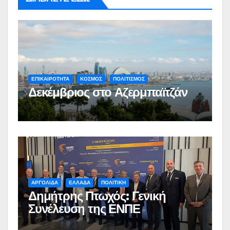
ΕΠΙΚΑΙΡΟΤΗΤΑ
ΚΟΣΜΟΣ
ΠΟΛΙΤΙΣΜΟΣ
Δεκέμβριος στο Αζερμπαϊτζάν
ΑΡΓΟΛΙΔΑ
ΕΛΛΑΔΑ
ΠΟΛΙΤΙΚΗ
Δημήτρης Πτωχός: Γενική
Συνέλευση της ΕΝΠΕ