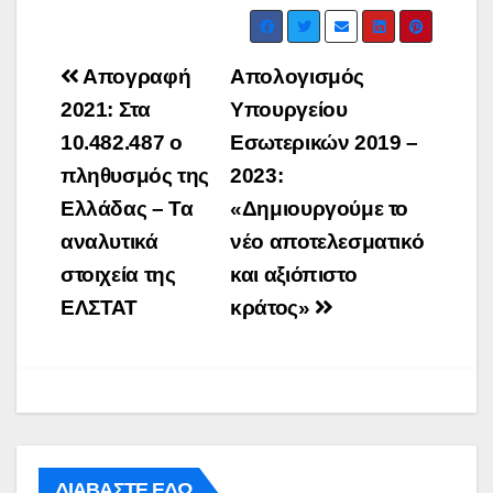
Post
Απογραφή
Απολογισμός
navigation
2021: Στα
Υπουργείου
10.482.487 ο
Εσωτερικών 2019 –
πληθυσμός της
2023:
Ελλάδας – Τα
«Δημιουργούμε το
αναλυτικά
νέο αποτελεσματικό
στοιχεία της
και αξιόπιστο
ΕΛΣΤΑΤ
κράτος»
ΔΙΑΒΑΣΤΕ ΕΔΩ