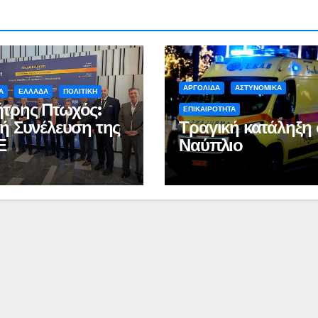
Ιωάννη
συνοδη
Σμυρνιώτη στο
τον θάν
Ναυπλιο για το
Νάντια
Ολιστικό Σχέδιο
ΑΡΓΟΛΙΔΑ
ΑΣΤΥΝΟΜΙΚΑ
Α
ΕΛΛΑΔΑ
ΠΟΛΙΤΙΚΗ
Ανακύκλωσης
τρης Πτωχός:
ΕΠΙΚΑΙΡΟΤΗΤΑ
κή Συνέλευση της
Τραγική κατάληξη 
ΒΙΝΤΕΟ
Ε
Ναύπλιο