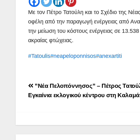
Με τον Πέτρο Τατούλη και το Σχέδιο της Νέ
οφέλη από την παραγωγή ενέργειας από Αναν
την μείωση του κόστους ενέργειας σε 13.53
ακραίας φτώχειας.
#Tatoulis
#neapeloponnisos
#anexartiti
Post
ΠΕΡΙΒΑΛΛΟΝ
ΡΕΠΟΡΤΑΖ
”Νέα Πελοπόννησος” – Πέτρος Τατού
ΝΑΥΠΛΙΟ:
navigation
Εγκαίνια εκλογικού κέντρου στη Καλαμά
Άσκηση
Λιμενικού
ADMIN
(βίντεο)