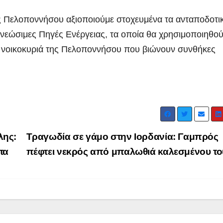
ας Πελοποννήσου αξιοποιούμε στοχευμένα τα ανταποδοτι
εώσιμες Πηγές Ενέργειας, τα οποία θα χρησιμοποιηθού
8 νοικοκυριά της Πελοποννήσου που βιώνουν συνθήκες
ΑΡΓΟΛΙΔΑ
ΡΕΠΟΡΤΑΖ ΒΙΝΤΕΟ
ΑΡΓΟΛΙΔΑ
ΕΠΙΚ
 ΒΙΝΤΕΟ
ΤΑ ΣΚΟΥΠΙΔΙΑ
ΡΕΠΟΡΤΑΖ ΒΙΝΤΕΟ
λης:
Τραγωδία σε γάμο στην Ιορδανία: Γαμπρός
Ενημερωτική
18 χρόν
τα
πέφτει νεκρός από μπαλωθιά καλεσμένου τ
επίσκεψη του
κάθειρξ
Προέδρου
οδηγό κ
ADMIN
ADMIN
ΦΟΔΣΑ κ.
χρόνια