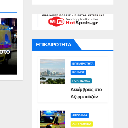
γό για
Σμυρλή(VID)
)
ατο της
ς(VID)
ΕΠΙΚΑΙΡΟΤΗΤΑ
στο
ΕΠΙΚΑΙΡΟΤΗΤΑ
ΚΟΣΜΟΣ
ΠΟΛΙΤΙΣΜΟΣ
Δεκέμβριος στο
Αζερμπαϊτζάν
ΑΡΓΟΛΙΔΑ
ΑΣΤΥΝΟΜΙΚΑ