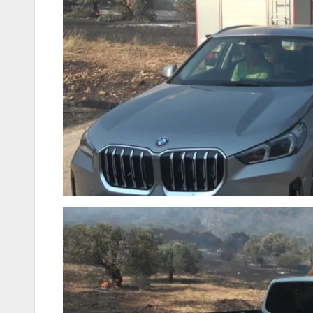
Ιωάννη
Σμυρνιώτη
Ναυπλιο γι
Ολιστικό Σ
Ανακύκλω
ΒΙΝΤΕΟ