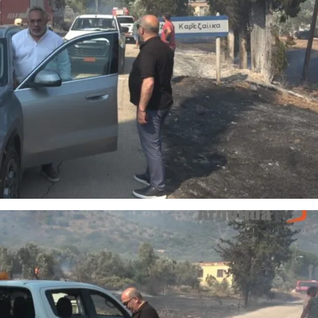
συνοδηγό για
Σμυρλή
 στο
τον θάνατο της
α το
Νάντιας(VID)
χέδιο
σης