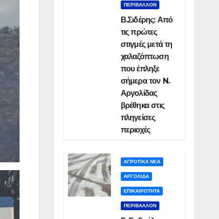
ΠΕΡΙΒΑΛΛΟΝ
Β.Σιδέρης: Από
τις πρώτες
στιγμές μετά τη
χαλαζόπτωση
που έπληξε
σήμερα τον N.
Αργολίδας
βρέθηκα στις
πληγείσες
περιοχές
ΑΓΡΟΤΙΚΑ ΝΕΑ
ΑΡΓΟΛΙΔΑ
ΕΠΙΚΑΙΡΟΤΗΤΑ
ΠΕΡΙΒΑΛΛΟΝ