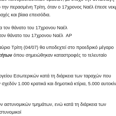
 την περασμένη Τρίτη, όταν ο 17χρονος Ναέλ έπεσε νεκ
ές και βίαια επεισόδια.
 τον θάνατο του 17χρονου Ναέλ AP
ύριο Τρίτη (04/07) θα υποδεχτεί στο προεδρικό μέγαρο
τήτων
όπου σημειώθηκαν καταστροφές το τελευταίο
ΑΡΓΟΛΙΔΑ
ΡΕΠΟΡΤΑΖ ΒΙΝΤΕΟ
ΑΡΓΟΛΙΔΑ
ΕΠΙΚ
 ΒΙΝΤΕΟ
ΤΑ ΣΚΟΥΠΙΔΙΑ
ΡΕΠΟΡΤΑΖ ΒΙΝΤΕΟ
Ενημερωτική
18 χρόν
γείου Εσωτερικών κατά τη διάρκεια των ταραχών που
χεδόν 1.000 κρατικά και δημοτικά κτίρια, 5.000 αυτοκί
επίσκεψη του
κάθειρξ
Προέδρου
οδηγό κ
ADMIN
ADMIN
ΦΟΔΣΑ κ.
χρόνια
ον αστυνομικών τμημάτων, ενώ κατά τη διάρκεια των
στυνομικοί