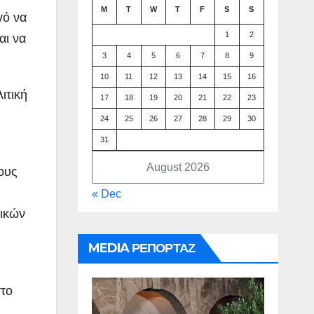
M
T
W
T
F
S
S
γό να
1
2
αι να
3
4
5
6
7
8
9
10
11
12
13
14
15
16
ιτική
17
18
19
20
21
22
23
24
25
26
27
28
29
30
31
August 2026
ους
« Dec
μικών
MEDIA ΡΕΠΟΡΤΑΖ
στο