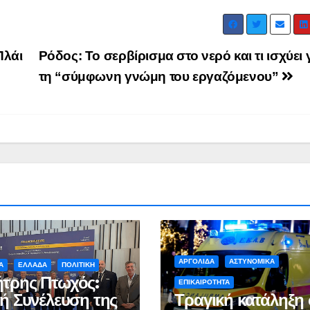
Ιωάννη
συνοδη
Σμυρνιώτη στο
τον θάν
Ναυπλιο για το
Νάντια
Πλάι
Ρόδος: Το σερβίρισμα στο νερό και τι ισχύει 
Ολιστικό Σχέδιο
τη “σύμφωνη γνώμη του εργαζόμενου”
Ανακύκλωσης
ΒΙΝΤΕΟ
ΑΡΓΟΛΙΔΑ
ΑΣΤΥΝΟΜΙΚΑ
Α
ΕΛΛΑΔΑ
ΠΟΛΙΤΙΚΗ
τρης Πτωχός:
ΕΠΙΚΑΙΡΟΤΗΤΑ
κή Συνέλευση της
Τραγική κατάληξη 