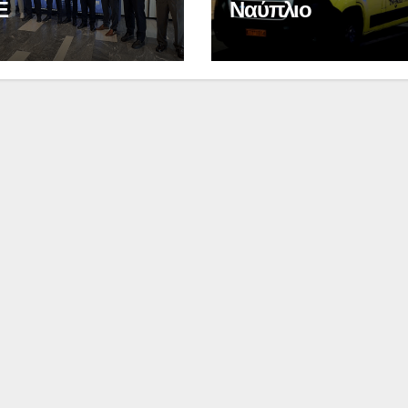
Ε
Ναύπλιο