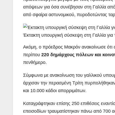
απόψεων για όσα συνέβησαν στη Γαλλία από
από σφαίρα αστυνομικού, πυροδοτώντας ταραχ
Έκτακτη υπουργική σύσκεψη στη Γαλλία για
Ακόμη, ο πρόεδρος Μακρόν ανακοίνωσε ότι α
περίπου
220 δημάρχους πόλεων και κοινο
πενθήμερο.
ΠΕΡΙΒΑΛΛΟΝ
ΡΕΠΟΡΤΑΖ
ΝΑΥΠΛΙΟ:
Σύμφωνα με ανακοίνωση του γαλλικού υπουρ
άρχισαν την περασμένη Τρίτη πυρπολήθηκαν σ
Άσκηση
και 10.000 κάδοι απορριμάτων.
Λιμενικού
ADMIN
(βίντεο)
Καταγράφτηκαν επίσης 250 επιθέσεις εναντί
επεισοδίων τραυματίστηκαν πάνω από 700 α