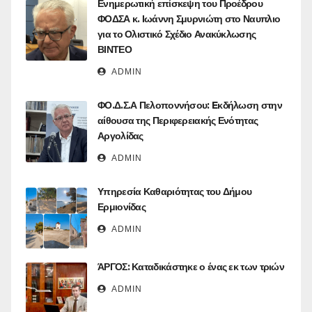
Ενημερωτική επίσκεψη του Προέδρου
ΦΟΔΣΑ κ. Ιωάννη Σμυρνιώτη στο Ναυπλιο
για το Ολιστικό Σχέδιο Ανακύκλωσης
ΒΙΝΤΕΟ
ADMIN
ΦΟ.Δ.Σ.Α Πελοποννήσου: Eκδήλωση στην
αίθουσα της Περιφερειακής Ενότητας
Αργολίδας
ADMIN
Υπηρεσία Καθαριότητας του Δήμου
Ερμιονίδας
ADMIN
ΆΡΓΟΣ: Καταδικάστηκε ο ένας εκ των τριών
ADMIN