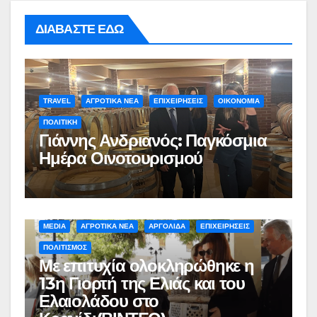
ΔΙΑΒΑΣΤΕ ΕΔΩ
TRAVEL
ΑΓΡΟΤΙΚΑ ΝΕΑ
ΕΠΙΧΕΙΡΗΣΕΙΣ
ΟΙΚΟΝΟΜΙΑ
ΠΟΛΙΤΙΚΗ
Γιάννης Ανδριανός: Παγκόσμια
Ημέρα Οινοτουρισμού
MEDIA
ΑΓΡΟΤΙΚΑ ΝΕΑ
ΑΡΓΟΛΙΔΑ
ΕΠΙΧΕΙΡΗΣΕΙΣ
ΠΟΛΙΤΙΣΜΟΣ
Με επιτυχία ολοκληρώθηκε η
13η Γιορτή της Ελιάς και του
Ελαιολάδου στο