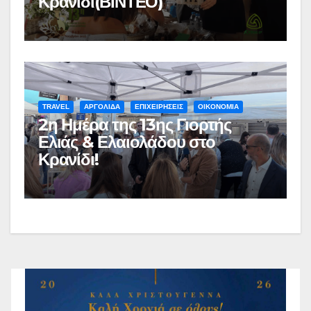
Κρανίδι(ΒΙΝΤΕΟ)
TRAVEL
ΑΡΓΟΛΙΔΑ
ΕΠΙΧΕΙΡΗΣΕΙΣ
ΟΙΚΟΝΟΜΙΑ
2η Ημέρα της 13ης Γιορτής
Ελιάς & Ελαιολάδου στο
Κρανίδι!