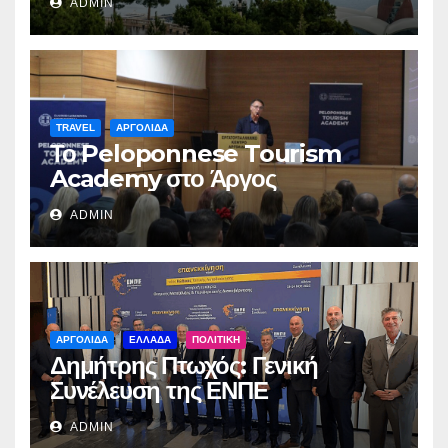
ADMIN
TRAVEL
ΑΡΓΟΛΙΔΑ
Το Peloponnese Tourism
Academy στο Άργος
ADMIN
ΑΡΓΟΛΙΔΑ
ΕΛΛΑΔΑ
ΠΟΛΙΤΙΚΗ
Δημήτρης Πτωχός: Γενική
Συνέλευση της ΕΝΠΕ
ADMIN