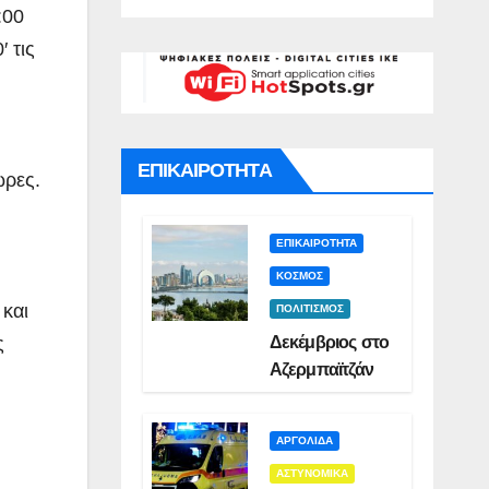
γό για
Σμυρλή(VID)
)
:00
ατο της
′ τις
ς(VID)
ΕΠΙΚΑΙΡΟΤΗΤΑ
ώρες.
ΕΠΙΚΑΙΡΟΤΗΤΑ
ΚΟΣΜΟΣ
 και
ΠΟΛΙΤΙΣΜΟΣ
Δεκέμβριος στο
ς
Αζερμπαϊτζάν
ΑΡΓΟΛΙΔΑ
ΑΣΤΥΝΟΜΙΚΑ