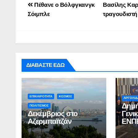
Post
Πέθανε ο Βόλφγκανγκ
Βασίλης Καρ
navigation
Σόιμπλε
τραγουδιστ
ΔΙΑΒΑΣΤΕ ΕΔΩ
ΕΠΙΚΑΙΡΟΤΗΤΑ
ΚΟΣΜΟΣ
ΑΡΓΟΛΙΔ
Δημή
ΠΟΛΙΤΙΣΜΟΣ
Δεκέμβριος στο
Γενι
Αζερμπαϊτζάν
ΕΝΠ