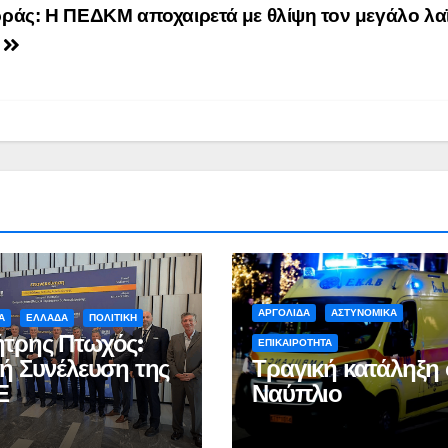
ράς: Η ΠΕΔΚΜ αποχαιρετά με θλίψη τον μεγάλο λα
ή
ΑΡΓΟΛΙΔΑ
ΑΣΤΥΝΟΜΙΚΑ
Α
ΕΛΛΑΔΑ
ΠΟΛΙΤΙΚΗ
τρης Πτωχός:
ΕΠΙΚΑΙΡΟΤΗΤΑ
κή Συνέλευση της
Τραγική κατάληξη 
Ε
Ναύπλιο