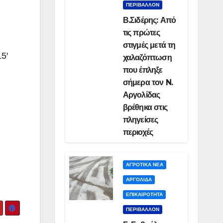
ΠΕΡΙΒΑΛΛΟΝ
Β.Σιδέρης: Από
τις πρώτες
στιγμές μετά τη
5′
χαλαζόπτωση
που έπληξε
σήμερα τον N.
Αργολίδας
βρέθηκα στις
πληγείσες
περιοχές
ΑΓΡΟΤΙΚΑ ΝΕΑ
ΑΡΓΟΛΙΔΑ
ΕΠΙΚΑΙΡΟΤΗΤΑ
ΠΕΡΙΒΑΛΛΟΝ