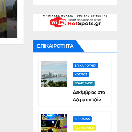
γό για
Σμυρλή(VID)
)
ό
ατο της
ς(VID)
ΕΠΙΚΑΙΡΟΤΗΤΑ
ΕΠΙΚΑΙΡΟΤΗΤΑ
ΚΟΣΜΟΣ
ΠΟΛΙΤΙΣΜΟΣ
Δεκέμβριος στο
Αζερμπαϊτζάν
ΑΡΓΟΛΙΔΑ
ΑΣΤΥΝΟΜΙΚΑ