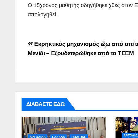
Ο 15χρονος μαθητής οδηγήθηκε χθες στον Εισ
απολογηθεί.
Post
Εκρηκτικός μηχανισμός έξω από σπίτι
navigation
Μενίδι – Εξουδετερώθηκε από το ΤΕΕΜ
ΠΕΡΙΒΑΛΛΟΝ
ΡΕΠΟΡΤΑΖ
ΝΑΥΠΛΙΟ:
Άσκηση
ΔΙΑΒΑΣΤΕ ΕΔΩ
Λιμενικού
ADMIN
(βίντεο)
ΑΡΓΟΛΙΔ
ΑΡΓΟΛΙΔΑ
ΕΛΛΑΔΑ
ΠΟΛΙΤΙΚΗ