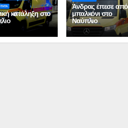
Ιωάννη
συνοδη
Άνδρας έπεσε απ
ΟΤΗΤΑ
Σμυρνιώτη στο
τον θάν
ική κατάληξη στο
μπαλκόνι στο
Ναυπλιο για το
Νάντια
λιο
Ναύπλιο
Ολιστικό Σχέδιο
Ανακύκλωσης
ΒΙΝΤΕΟ