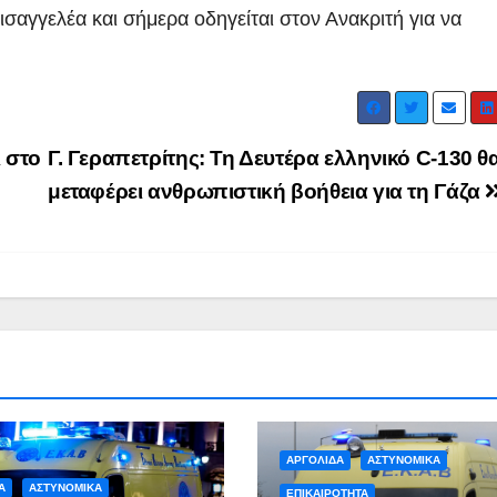
αγγελέα και σήμερα οδηγείται στον Ανακριτή για να
 στο
Γ. Γεραπετρίτης: Τη Δευτέρα ελληνικό C-130 θ
μεταφέρει ανθρωπιστική βοήθεια για τη Γάζα
ΑΡΓΟΛΙΔΑ
ΡΕΠΟΡΤΑΖ ΒΙΝΤΕΟ
ΑΡΓΟΛΙΔΑ
ΕΠΙΚ
 ΒΙΝΤΕΟ
ΤΑ ΣΚΟΥΠΙΔΙΑ
ΡΕΠΟΡΤΑΖ ΒΙΝΤΕΟ
Ενημερωτική
18 χρόν
επίσκεψη του
κάθειρξ
Προέδρου
οδηγό κ
ADMIN
ADMIN
ΦΟΔΣΑ κ.
χρόνια
ΑΡΓΟΛΙΔΑ
ΑΣΤΥΝΟΜΙΚΑ
Α
ΑΣΤΥΝΟΜΙΚΑ
ΕΠΙΚΑΙΡΟΤΗΤΑ