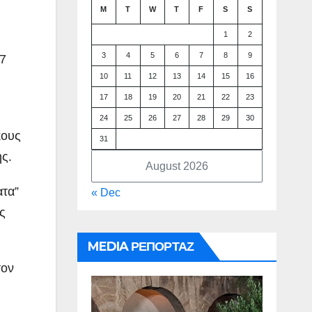
M
T
W
T
F
S
S
1
2
3
4
5
6
7
8
9
17
10
11
12
13
14
15
16
17
18
19
20
21
22
23
24
25
26
27
28
29
30
κους
31
ης.
August 2026
ατα”
« Dec
ς
MEDIA ΡΕΠΟΡΤΑΖ
τον