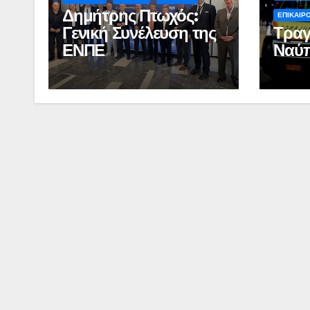
Δημήτρης Πτωχός:
ΕΠΙΚΑΙΡ
Γενική Συνέλευση της
Τραγ
ΕΝΠΕ
Ναύπ