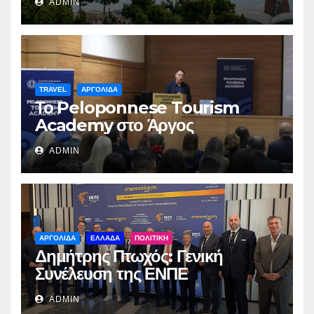
ADMIN
TRAVEL
ΑΡΓΟΛΙΔΑ
Το Peloponnese Tourism
Academy στο Άργος
ADMIN
ΑΡΓΟΛΙΔΑ
ΕΛΛΑΔΑ
ΠΟΛΙΤΙΚΗ
Δημήτρης Πτωχός: Γενική
Συνέλευση της ΕΝΠΕ
ADMIN