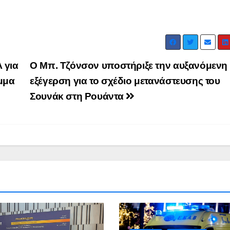
Ιωάννη
συνοδη
Σμυρνιώτη στο
τον θάν
Ναυπλιο για το
Νάντια
Ολιστικό Σχέδιο
 για
Ο Μπ. Τζόνσον υποστήριξε την αυξανόμενη
Ανακύκλωσης
μμα
εξέγερση για το σχέδιο μετανάστευσης του
ΒΙΝΤΕΟ
Σουνάκ στη Ρουάντα