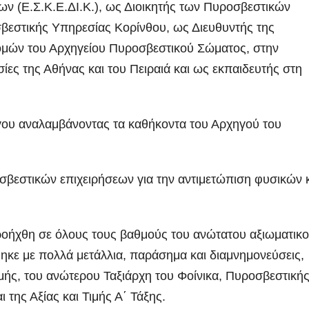
ων (Ε.Σ.Κ.Ε.ΔΙ.Κ.), ως Διοικητής των Πυροσβεστικών
βεστικής Υπηρεσίας Κορίνθου, ως Διευθυντής της
ομών του Αρχηγείου Πυροσβεστικού Σώματος, στην
ες της Αθήνας και του Πειραιά και ως εκπαιδευτής στη
γου αναλαμβάνοντας τα καθήκοντα του Αρχηγού του
ΑΡΓΟΛΙΔΑ
ΡΕΠΟΡΤΑΖ ΒΙΝΤΕΟ
ΑΡΓΟΛΙΔΑ
ΕΠΙΚ
οσβεστικών επιχειρήσεων για την αντιμετώπιση φυσικών 
 ΒΙΝΤΕΟ
ΤΑ ΣΚΟΥΠΙΔΙΑ
ΡΕΠΟΡΤΑΖ ΒΙΝΤΕΟ
Ενημερωτική
18 χρόν
επίσκεψη του
κάθειρξ
ροήχθη σε όλους τους βαθμούς του ανώτατου αξιωματικ
Προέδρου
οδηγό κ
ήθηκε με πολλά μετάλλια, παράσημα και διαμνημονεύσεις,
ADMIN
ADMIN
μής, του ανώτερου Ταξιάρχη του Φοίνικα, Πυροσβεστική
ΦΟΔΣΑ κ.
χρόνια
ι της Αξίας και Τιμής Α΄ Τάξης.