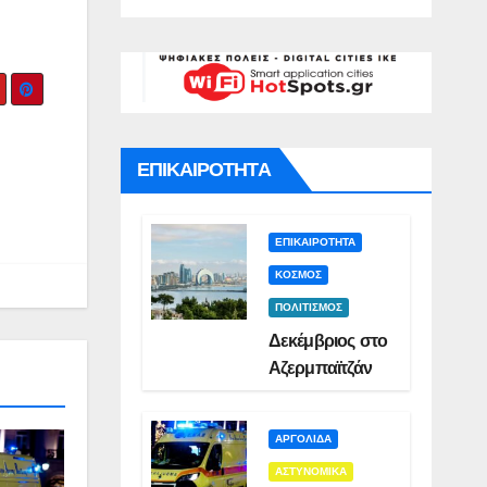
γό για
Σμυρλή(VID)
)
ατο της
ς(VID)
ΕΠΙΚΑΙΡΟΤΗΤΑ
ΕΠΙΚΑΙΡΟΤΗΤΑ
ΚΟΣΜΟΣ
ΠΟΛΙΤΙΣΜΟΣ
Δεκέμβριος στο
Αζερμπαϊτζάν
ΑΡΓΟΛΙΔΑ
ΑΣΤΥΝΟΜΙΚΑ