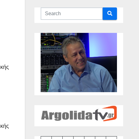
ικής
ικής