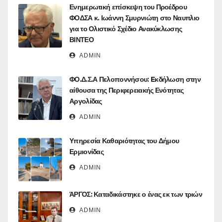
Ενημερωτική επίσκεψη του Προέδρου
ΦΟΔΣΑ κ. Ιωάννη Σμυρνιώτη στο Ναυπλιο
για το Ολιστικό Σχέδιο Ανακύκλωσης
ΒΙΝΤΕΟ
ADMIN
ΦΟ.Δ.Σ.Α Πελοποννήσου: Eκδήλωση στην
αίθουσα της Περιφερειακής Ενότητας
Αργολίδας
ADMIN
Υπηρεσία Καθαριότητας του Δήμου
Ερμιονίδας
ADMIN
ΆΡΓΟΣ: Καταδικάστηκε ο ένας εκ των τριών
ADMIN