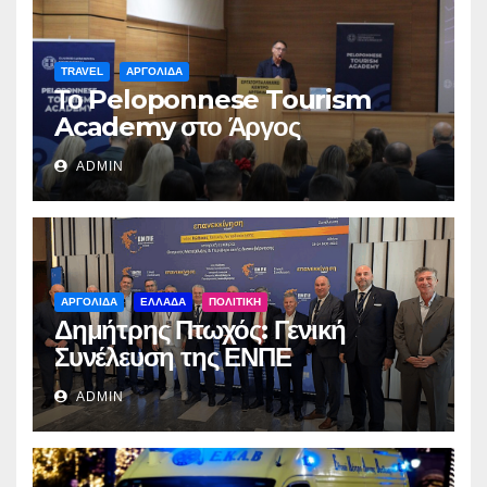
TRAVEL
ΑΡΓΟΛΙΔΑ
Το Peloponnese Tourism
Academy στο Άργος
ADMIN
ΑΡΓΟΛΙΔΑ
ΕΛΛΑΔΑ
ΠΟΛΙΤΙΚΗ
Δημήτρης Πτωχός: Γενική
Συνέλευση της ΕΝΠΕ
ADMIN