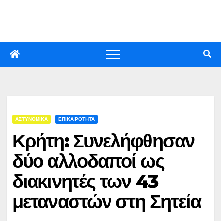
Skip
to
content
ΑΣΤΥΝΟΜΙΚΑ
ΕΠΙΚΑΙΡΟΤΗΤΑ
Κρήτη: Συνελήφθησαν
δύο αλλοδαποί ως
διακινητές των 43
μεταναστών στη Σητεία