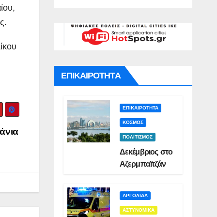
γό για
Σμυρλή(VID)
)
ίου,
ατο της
ς.
ς(VID)
ίκου
ΕΠΙΚΑΙΡΟΤΗΤΑ
ΕΠΙΚΑΙΡΟΤΗΤΑ
ΚΟΣΜΟΣ
άνια
ΠΟΛΙΤΙΣΜΟΣ
Δεκέμβριος στο
Αζερμπαϊτζάν
ΑΡΓΟΛΙΔΑ
ΑΣΤΥΝΟΜΙΚΑ