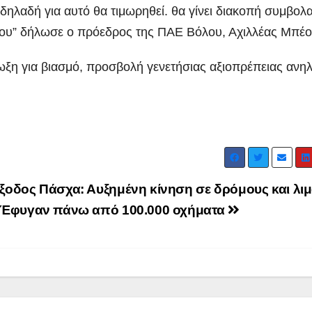
Ιωάννη
συνοδη
 δηλαδή για αυτό θα τιμωρηθεί. θα γίνει διακοπή συμβολα
Σμυρνιώτη στο
τον θάν
όλου” δήλωσε ο πρόεδρος της ΠΑΕ Βόλου, Αχιλλέας Μπέο
Ναυπλιο για το
Νάντια
ωξη για βιασμό, προσβολή γενετήσιας αξιοπρέπειας ανηλ
Ολιστικό Σχέδιο
Ανακύκλωσης
ΒΙΝΤΕΟ
ξοδος Πάσχα: Αυξημένη κίνηση σε δρόμους και λιμ
 Έφυγαν πάνω από 100.000 οχήματα