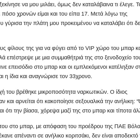
εκίνησε να μου μιλάει, όμως δεν καταλάβαινα τι έλεγε. Τ
πόσο χρονών είμαι και του είπα 17. Μετά λόγω της
ου γύρισα την πλάτη μου προκειμένου να καταλάβει ότι δ
ους φίλους της για να φύγει από το VIP χώρο του μπαρ κ
λά επέστρεψε με μια συμμαθήτριά της στο ξενοδοχείο το
ινε επεισόδιο στο μπαρ και οι εμπλεκόμενοι κατέληξαν σ
ΑΡΓΟΛΙΔΑ
ΡΕΠΟΡΤΑΖ ΒΙΝΤΕΟ
ΑΡΓΟΛΙΔΑ
ΕΠΙΚ
ι η ίδια και αναγνώρισε τον 33χρονο.
 ΒΙΝΤΕΟ
ΤΑ ΣΚΟΥΠΙΔΙΑ
ΡΕΠΟΡΤΑΖ ΒΙΝΤΕΟ
Ενημερωτική
18 χρόν
ή του βρέθηκε μικροποσότητα ναρκωτικών. Ο ίδιος
ν και αρνείται ότι κακοποίησε σεξουαλικά την ανήλικη: “Ό
επίσκεψη του
κάθειρξ
 ότι την βίασα, χόρεψα μαζί της στο μπαρ και τίποτα άλ
Προέδρου
οδηγό κ
ADMIN
ADMIN
ΦΟΔΣΑ κ.
χρόνια
ί του στο μπαρ, με απόφαση του προέδρου της ΠΑΕ Βόλο
ανε απέναντι σε ανήλικο κοριτσάκι, δεν είναι αποδεκτό 