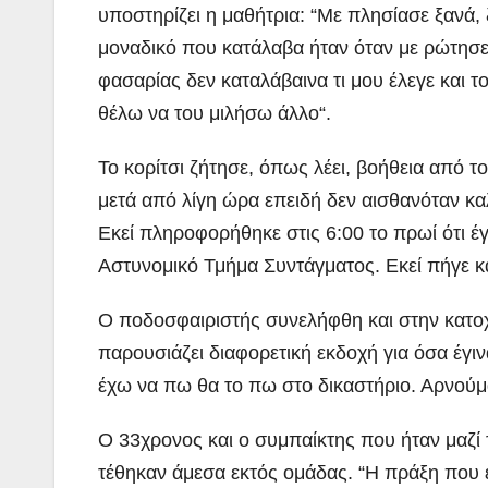
υποστηρίζει η μαθήτρια: “Με πλησίασε ξανά, ξ
μοναδικό που κατάλαβα ήταν όταν με ρώτησε 
φασαρίας δεν καταλάβαινα τι μου έλεγε και τ
θέλω να του μιλήσω άλλο“.
Το κορίτσι ζήτησε, όπως λέει, βοήθεια από τ
μετά από λίγη ώρα επειδή δεν αισθανόταν κα
Εκεί πληροφορήθηκε στις 6:00 το πρωί ότι έγ
Αστυνομικό Τμήμα Συντάγματος. Εκεί πήγε κα
ΠΕΡΙΒΑΛΛΟΝ
ΡΕΠΟΡΤΑΖ
ΝΑΥΠΛΙΟ:
Ο ποδοσφαιριστής συνελήφθη και στην κατοχ
παρουσιάζει διαφορετική εκδοχή για όσα έγινα
Άσκηση
έχω να πω θα το πω στο δικαστήριο. Αρνούμαι
Λιμενικού
ADMIN
(βίντεο)
O 33χρονος και ο συμπαίκτης που ήταν μαζ
τέθηκαν άμεσα εκτός ομάδας. “Η πράξη που έκ