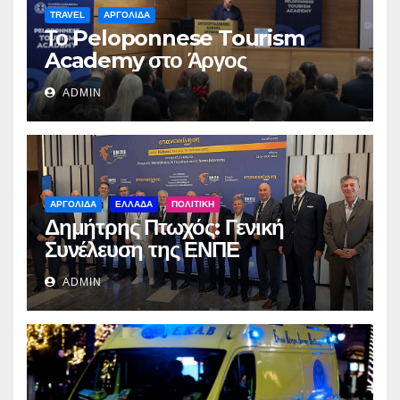
TRAVEL
ΑΡΓΟΛΙΔΑ
Το Peloponnese Tourism
Academy στο Άργος
ADMIN
ΑΡΓΟΛΙΔΑ
ΕΛΛΑΔΑ
ΠΟΛΙΤΙΚΗ
Δημήτρης Πτωχός: Γενική
Συνέλευση της ΕΝΠΕ
ADMIN