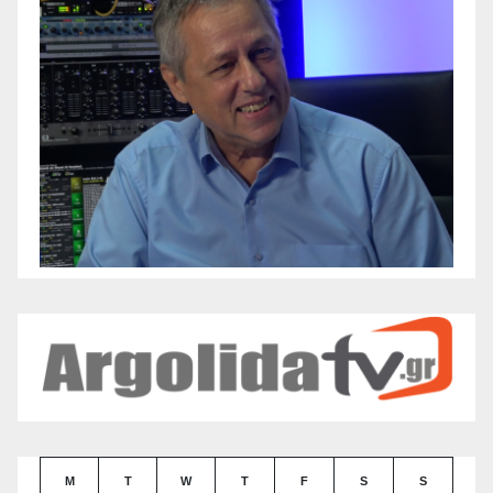
M
T
W
T
F
S
S