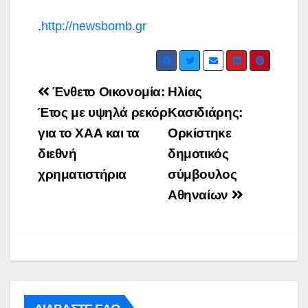
.
http://newsbomb.gr
Post
Ένθετο Οικονομία:
Ηλίας
navigation
Έτος με υψηλά ρεκόρ
Κασιδιάρης:
για το ΧΑΑ και τα
Ορκίστηκε
διεθνή
δημοτικός
χρηματιστήρια
σύμβουλος
Αθηναίων