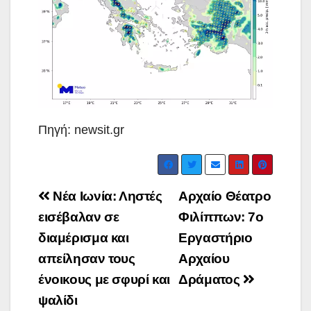
Πηγή: newsit.gr
Post
Νέα Ιωνία: Ληστές
Αρχαίο Θέατρο
navigation
εισέβαλαν σε
Φιλίππων: 7ο
διαμέρισμα και
Εργαστήριο
απείλησαν τους
Αρχαίου
ένοικους με σφυρί και
Δράματος
ψαλίδι