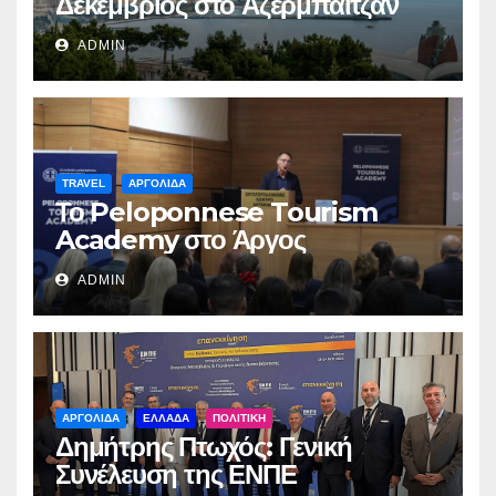
Δεκέμβριος στο Αζερμπαϊτζάν
ADMIN
TRAVEL
ΑΡΓΟΛΙΔΑ
Το Peloponnese Tourism
Academy στο Άργος
ADMIN
ΑΡΓΟΛΙΔΑ
ΕΛΛΑΔΑ
ΠΟΛΙΤΙΚΗ
Δημήτρης Πτωχός: Γενική
Συνέλευση της ΕΝΠΕ