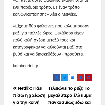
«Οι πέντε αυτές φάλαινες έκαναν σπα με
ένα παρόμοιο τρόπο, με έναν τρόπο
κοινωνικοποίησης» λέει ο Μεϊνέκε.
«Είχαμε δύο φάλαινες που κολυμπούσαν
μαζί για πολλές ώρες. Ξεκάθαρα είχαν
πολύ καλή σχέση μεταξύ τους και
καταγράφηκαν να κυλιούνται μαζί στο
βυθό και να διασκεδάζουν» προσθέτει.
kathimerini.gr
Post
Netflix: Πάει
Τελειώνει το ρύζι; Το
navigation
πίσω η χρέωση
μεγαλύτερο έλλειμμα
για την κοινή
παγκοσμίως εδώ και