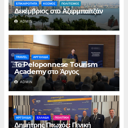
ΕΠΙΚΑΙΡΟΤΗΤΑ
ΚΟΣΜΟΣ
ΠΟΛΙΤΙΣΜΟΣ
Δεκέμβριος στο Αζερμπαϊτζάν
ADMIN
TRAVEL
ΑΡΓΟΛΙΔΑ
Το Peloponnese Tourism
Academy στο Άργος
ADMIN
ΑΡΓΟΛΙΔΑ
ΕΛΛΑΔΑ
ΠΟΛΙΤΙΚΗ
Δημήτρης Πτωχός: Γενική