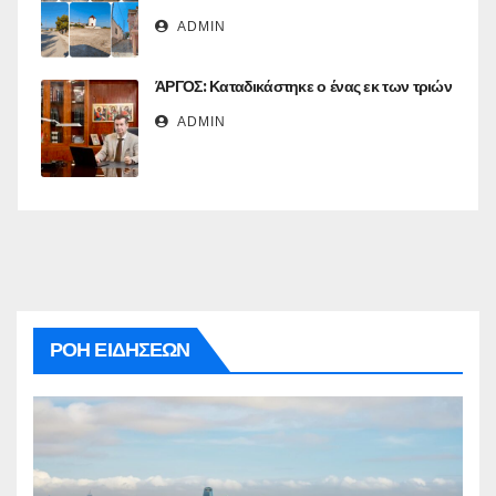
ADMIN
ΆΡΓΟΣ: Καταδικάστηκε ο ένας εκ των τριών
ADMIN
ΡΟΗ ΕΙΔΗΣΕΩΝ