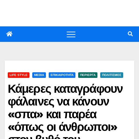
Skip
to
content
LIFE STYLE
MEDIA
ΕΠΙΚΑΙΡΟΤΗΤΑ
ΠΕΡΙΕΡΓΑ
ΠΟΛΙΤΙΣΜΟΣ
Κάμερες καταγράφουν
φάλαινες να κάνουν
«σπα» και παρέα
«όπως οι άνθρωποι»