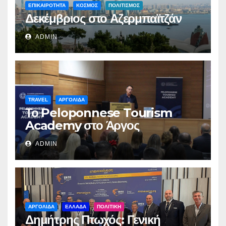
ΕΠΙΚΑΙΡΟΤΗΤΑ
ΚΟΣΜΟΣ
ΠΟΛΙΤΙΣΜΟΣ
Δεκέμβριος στο Αζερμπαϊτζάν
ADMIN
TRAVEL
ΑΡΓΟΛΙΔΑ
Το Peloponnese Tourism
Academy στο Άργος
ADMIN
ΑΡΓΟΛΙΔΑ
ΕΛΛΑΔΑ
ΠΟΛΙΤΙΚΗ
Δημήτρης Πτωχός: Γενική