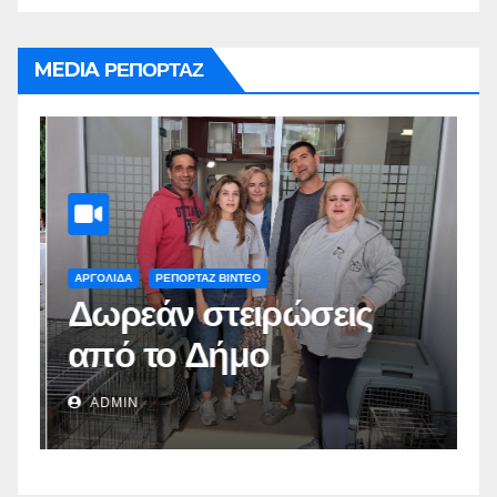
MEDIA ΡΕΠΟΡΤΑΖ
ΑΡΓΟΛΙΔΑ
ΡΕΠΟΡΤΑΖ ΒΙΝΤΕΟ
Α
Δωρεάν στειρώσεις
Π
από το Δήμο
π
Ναυπλιέων(vid)
Δ
ADMIN
Σ