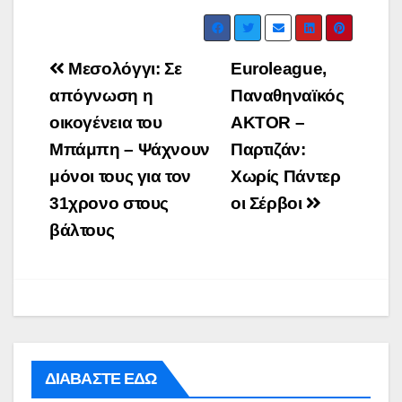
Post
Μεσολόγγι: Σε
Euroleague,
navigation
απόγνωση η
Παναθηναϊκός
οικογένεια του
AKTOR –
Μπάμπη – Ψάχνουν
Παρτιζάν:
μόνοι τους για τον
Χωρίς Πάντερ
31χρονο στους
οι Σέρβοι
βάλτους
ΔΙΑΒΑΣΤΕ ΕΔΩ