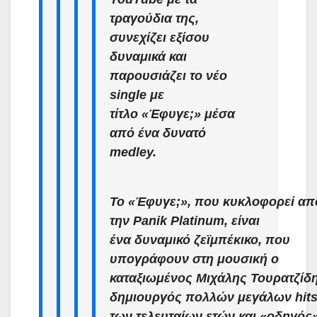
τραγούδια της,
συνεχίζει εξίσου
δυναμικά και
παρουσιάζει το νέο
single με
τίτλο «Έφυγε;» μέσα
από ένα δυνατό
medley.
Το «Έφυγε;», που κυκλοφορεί απ
την Panik Platinum, είναι
ένα δυναμικό ζεϊμπέκικο, που
υπογράφουν στη μουσική ο
καταξιωμένος Μιχάλης Τουρατζίδη
δημιουργός πολλών μεγάλων hit
των τελευταίων ετών και «οδηγός