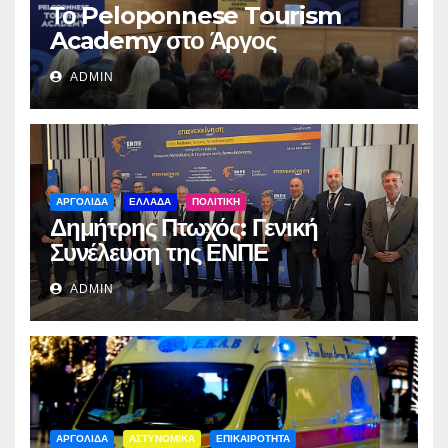
Το Peloponnese Tourism
Academy στο Άργος
ADMIN
ΑΡΓΟΛΙΔΑ
ΕΛΛΑΔΑ
ΠΟΛΙΤΙΚΗ
Δημήτρης Πτωχός: Γενική
Συνέλευση της ΕΝΠΕ
ADMIN
ΑΡΓΟΛΙΔΑ
ΑΣΤΥΝΟΜΙΚΑ
ΕΠΙΚΑΙΡΟΤΗΤΑ