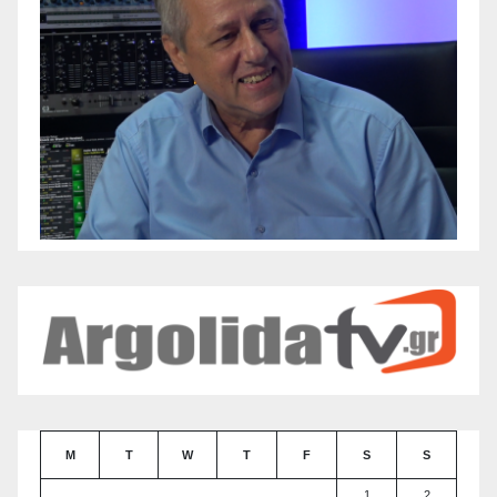
M
T
W
T
F
S
S
1
2