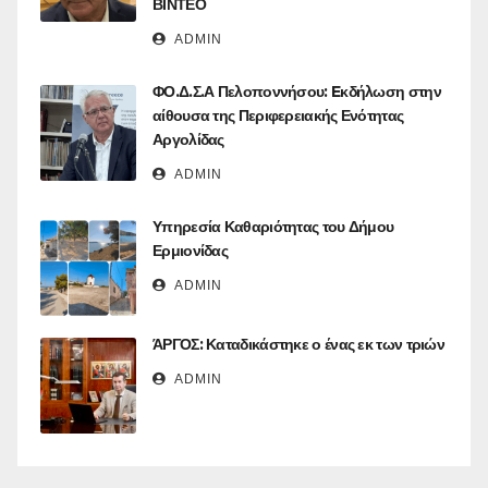
ΒΙΝΤΕΟ
ADMIN
ΦΟ.Δ.Σ.Α Πελοποννήσου: Eκδήλωση στην
αίθουσα της Περιφερειακής Ενότητας
Αργολίδας
ADMIN
Υπηρεσία Καθαριότητας του Δήμου
Ερμιονίδας
ADMIN
ΆΡΓΟΣ: Καταδικάστηκε ο ένας εκ των τριών
ADMIN