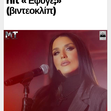
hit «Έφυγε;»
(βιντεοκλίπ)