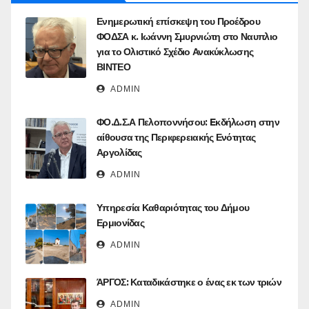
Ενημερωτική επίσκεψη του Προέδρου
ΦΟΔΣΑ κ. Ιωάννη Σμυρνιώτη στο Ναυπλιο
για το Ολιστικό Σχέδιο Ανακύκλωσης
ΒΙΝΤΕΟ
ADMIN
ΦΟ.Δ.Σ.Α Πελοποννήσου: Eκδήλωση στην
αίθουσα της Περιφερειακής Ενότητας
Αργολίδας
ADMIN
Υπηρεσία Καθαριότητας του Δήμου
Ερμιονίδας
ADMIN
ΆΡΓΟΣ: Καταδικάστηκε ο ένας εκ των τριών
ADMIN