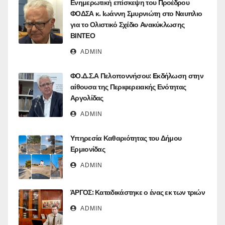
Ενημερωτική επίσκεψη του Προέδρου
ΦΟΔΣΑ κ. Ιωάννη Σμυρνιώτη στο Ναυπλιο
για το Ολιστικό Σχέδιο Ανακύκλωσης
ΒΙΝΤΕΟ
ADMIN
ΦΟ.Δ.Σ.Α Πελοποννήσου: Eκδήλωση στην
αίθουσα της Περιφερειακής Ενότητας
Αργολίδας
ADMIN
Υπηρεσία Καθαριότητας του Δήμου
Ερμιονίδας
ADMIN
ΆΡΓΟΣ: Καταδικάστηκε ο ένας εκ των τριών
ADMIN