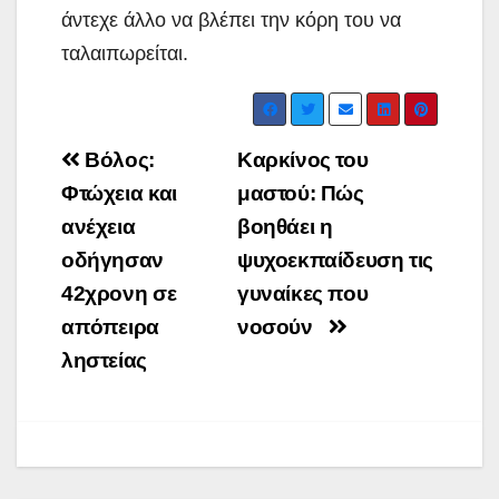
άντεχε άλλο να βλέπει την κόρη του να
ταλαιπωρείται.
Post
Βόλος:
Καρκίνος του
navigation
Φτώχεια και
μαστού: Πώς
ανέχεια
βοηθάει η
οδήγησαν
ψυχοεκπαίδευση τις
42χρονη σε
γυναίκες που
απόπειρα
νοσούν
ληστείας