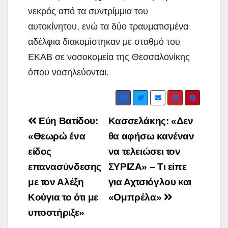
νεκρός από τα συντρίμμια του
αυτοκίνητου, ενώ τα δύο τραυματισμένα
αδέλφια διακομίστηκαν με σταθμό του
ΕΚΑΒ σε νοσοκομεία της Θεσσαλονίκης
όπου νοσηλεύονται.
Post
Εύη Βατίδου:
Κασσελάκης: «Δεν
navigation
«Θεωρώ ένα
θα αφήσω κανέναν
είδος
να τελειώσει τον
επανασύνδεσης
ΣΥΡΙΖΑ» – Τι είπε
με τον Αλέξη
για Αχτσιόγλου και
Κούγια το ότι με
«Ομπρέλα»
υποστήριξε»