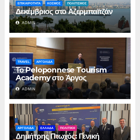
ΕΠΙΚΑΙΡΟΤΗΤΑ
ΚΟΣΜΟΣ
ΠΟΛΙΤΙΣΜΟΣ
Δεκέμβριος στο Αζερμπαϊτζάν
ADMIN
TRAVEL
ΑΡΓΟΛΙΔΑ
Το Peloponnese Tourism
Academy στο Άργος
ADMIN
ΑΡΓΟΛΙΔΑ
ΕΛΛΑΔΑ
ΠΟΛΙΤΙΚΗ
Δημήτρης Πτωχός: Γενική