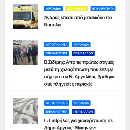
ΑΡΓΟΛΙΔΑ
ΑΣΤΥΝΟΜΙΚΑ
ΕΠΙΚΑΙΡΟΤΗΤΑ
Άνδρας έπεσε από μπαλκόνι στο
Ναύπλιο
ΑΓΡΟΤΙΚΑ ΝΕΑ
ΑΡΓΟΛΙΔΑ
ΕΠΙΚΑΙΡΟΤΗΤΑ
ΠΕΡΙΒΑΛΛΟΝ
Β.Σιδέρης: Από τις πρώτες στιγμές
μετά τη χαλαζόπτωση που έπληξε
σήμερα τον N. Αργολίδας βρέθηκα
στις πληγείσες περιοχές
ΑΓΡΟΤΙΚΑ ΝΕΑ
ΑΡΓΟΛΙΔΑ
ΕΠΙΚΑΙΡΟΤΗΤΑ
ΠΕΡΙΒΑΛΛΟΝ
Γ. Γαβρήλος για χαλαζόπτωση σε
Δήμο Άργους- Μυκηνών: