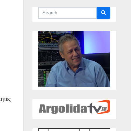
τητές