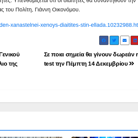
τητές. Υπενθυμίζεται ότι οι διαιτητές θα συναντηθούν την
 του Πολίτη, Γιάννη Οικονόμου.
a-den-xanastelnei-xenoys-diaitites-stin-ellada.10232988.h
Γενικού
Σε ποια σημεία θα γίνουν δωρεάν 
λιο της
test την Πέμπτη 14 Δεκεμβρίου