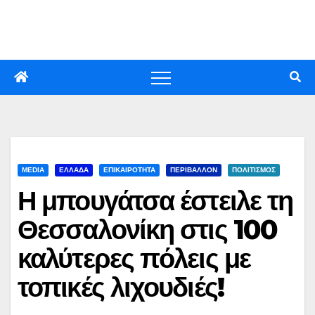
Skip
to
content
MEDIA
ΕΛΛΑΔΑ
ΕΠΙΚΑΙΡΟΤΗΤΑ
ΠΕΡΙΒΑΛΛΟΝ
ΠΟΛΙΤΙΣΜΟΣ
Η μπουγάτσα έστειλε τη
Θεσσαλονίκη στις 100
καλύτερες πόλεις με
τοπικές λιχουδιές!