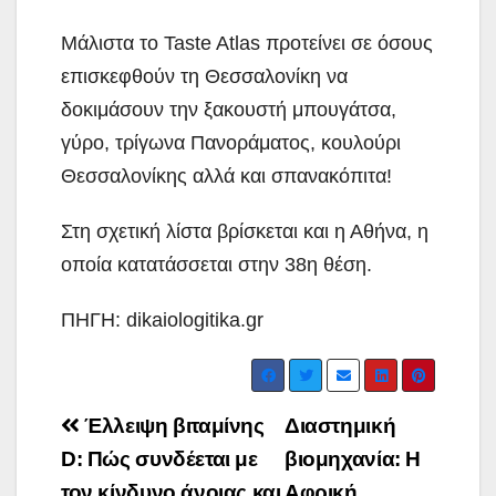
Μάλιστα το Taste Atlas προτείνει σε όσους
επισκεφθούν τη Θεσσαλονίκη να
δοκιμάσουν την ξακουστή μπουγάτσα,
γύρο, τρίγωνα Πανοράματος, κουλούρι
Θεσσαλονίκης αλλά και σπανακόπιτα!
Στη σχετική λίστα βρίσκεται και η Αθήνα, η
οποία κατατάσσεται στην 38η θέση.
ΠΗΓΗ: dikaiologitika.gr
Post
Έλλειψη βιταμίνης
Διαστημική
navigation
D: Πώς συνδέεται με
βιομηχανία: Η
τον κίνδυνο άνοιας και
Αφρική…