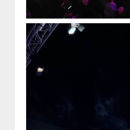
Ιωάννη
Σμυρνιώτ
Ναυπλιο 
Ολιστικό 
Ανακύκλ
ΒΙΝΤΕΟ