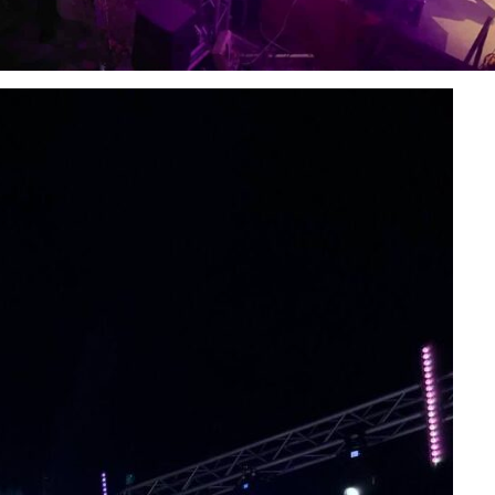
συνοδηγό για
Σμυρλ
η στο
τον θάνατο της
για το
Νάντιας(VID)
Σχέδιο
ωσης