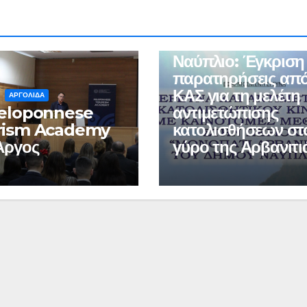
ΠΕΡΙΒΑΛΛΟΝ
ΠΟΛΙΤΙΣΜΟΣ
Ναύπλιο: Έγκριση
παρατηρήσεις από
ΚΑΣ για τη μελέτη
ΑΡΓΟΛΙΔΑ
Peloponnese
αντιμετώπισης
rism Academy
κατολισθήσεων στ
Άργος
γύρο της Αρβανιτι