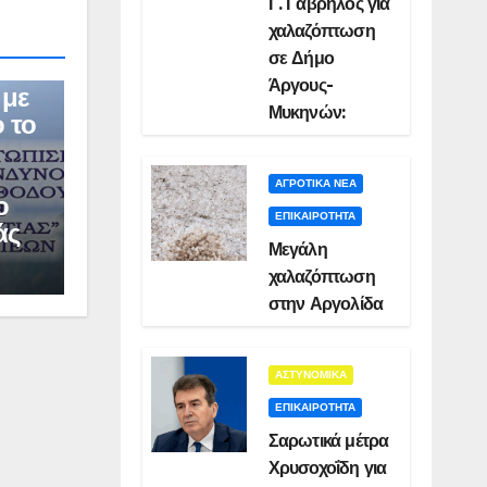
Γ. Γαβρήλος για
χαλαζόπτωση
σε Δήμο
Άργους-
 με
Μυκηνών:
 το
ΑΓΡΟΤΙΚΑ ΝΕΑ
ο
ΕΠΙΚΑΙΡΟΤΗΤΑ
άς
Μεγάλη
χαλαζόπτωση
στην Αργολίδα
ΑΣΤΥΝΟΜΙΚΑ
ΕΠΙΚΑΙΡΟΤΗΤΑ
Σαρωτικά μέτρα
Χρυσοχοΐδη για