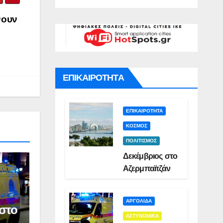
γό για
Σμυρλή(VID)
)
ατο της
νουν
ς(VID)
ΕΠΙΚΑΙΡΟΤΗΤΑ
ΕΠΙΚΑΙΡΟΤΗΤΑ
ΚΟΣΜΟΣ
ΠΟΛΙΤΙΣΜΟΣ
Δεκέμβριος στο
Αζερμπαϊτζάν
ΑΡΓΟΛΙΔΑ
στο
ΑΣΤΥΝΟΜΙΚΑ