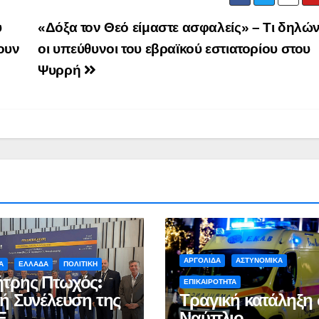
Ιωάννη
συνοδη
Σμυρνιώτη στο
τον θάν
υ
«Δόξα τον Θεό είμαστε ασφαλείς» – Τι δηλώ
Ναυπλιο για το
Νάντια
ζουν
οι υπεύθυνοι του εβραϊκού εστιατορίου στου
Ψυρρή
Ολιστικό Σχέδιο
Ανακύκλωσης
ΒΙΝΤΕΟ
ΑΡΓΟΛΙΔΑ
ΑΣΤΥΝΟΜΙΚΑ
Α
ΕΛΛΑΔΑ
ΠΟΛΙΤΙΚΗ
τρης Πτωχός:
ΕΠΙΚΑΙΡΟΤΗΤΑ
κή Συνέλευση της
Τραγική κατάληξη 
Ε
Ναύπλιο