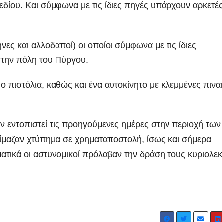
δίου. Και σύμφωνα με τις ίδιες πηγές υπάρχουν αρκετέ
ες και αλλοδαποί) οι οποίοι σύμφωνα με τις ίδιες
στην πόλη του Πύργου.
πιστόλια, καθώς και ένα αυτοκίνητο με κλεμμένες πινα
ΑΡΓΟΛΙΔΑ
ΡΕΠΟΡΤΑΖ ΒΙΝΤΕΟ
ΑΡΓΟΛΙΔΑ
ΕΠΙΚ
αν εντοπιστεί τις προηγούμενες ημέρες στην περιοχή των
 ΒΙΝΤΕΟ
ΤΑ ΣΚΟΥΠΙΔΙΑ
ΡΕΠΟΡΤΑΖ ΒΙΝΤΕΟ
μαζαν χτύπημα σε χρηματαποστολή, ίσως και σήμερα
Ενημερωτική
18 χρόν
γματικά οι αστυνομικοί πρόλαβαν την δράση τους κυριολεκ
επίσκεψη του
κάθειρξ
Προέδρου
οδηγό κ
ADMIN
ADMIN
ΦΟΔΣΑ κ.
χρόνια