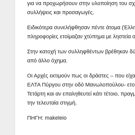
για να προχωρήσουν στην υλοποίηση του σχε
συλλήψεις και προσαγωγές.
Ειδικότερα συνελήφθησαν πέντε άτομα (Έλλην
πληροφορίες ετοίμαζαν χτύπημα με ληστεία 
Στην κατοχή των συλληφθέντων βρέθηκαν δύο 
από άλλο όχημα.
Οι Αρχές εκτιμούν πως οι δράστες – που είχ
ΠΕΡΙΒΑΛΛΟΝ
ΡΕΠΟΡΤΑΖ
ΕΛΤΑ Πύργου στην οδό Μανωλοπούλου- ετοί
ΝΑΥΠΛΙΟ:
Τετάρτη και αν επαληθευτεί κάτι τέτοιο, πρα
Άσκηση
την τελευταία στιγμή.
Λιμενικού
ADMIN
ΠΗΓΗ: makeleio
(βίντεο)