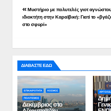
Post
Μυστήριο με πολυτελές γιοτ αγνώστο
navigation
ιδιοκτήτη στην Καραϊβική: Γιατί το «βγά
στο σφυρί»
ΔΙΑΒΑΣΤΕ ΕΔΩ
ΕΠΙΚΑΙΡΟΤΗΤΑ
ΚΟΣΜΟΣ
ΑΡΓΟΛΙΔ
Δημή
ΠΟΛΙΤΙΣΜΟΣ
Δεκέμβριος στο
Γενι
Αζερμπαϊτζάν
ΕΝΠ