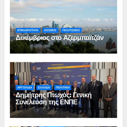
ΕΠΙΚΑΙΡΟΤΗΤΑ
ΚΟΣΜΟΣ
ΠΟΛΙΤΙΣΜΟΣ
Δεκέμβριος στο Αζερμπαϊτζάν
ΑΡΓΟΛΙΔΑ
ΕΛΛΑΔΑ
ΠΟΛΙΤΙΚΗ
Δημήτρης Πτωχός: Γενική
Συνέλευση της ΕΝΠΕ