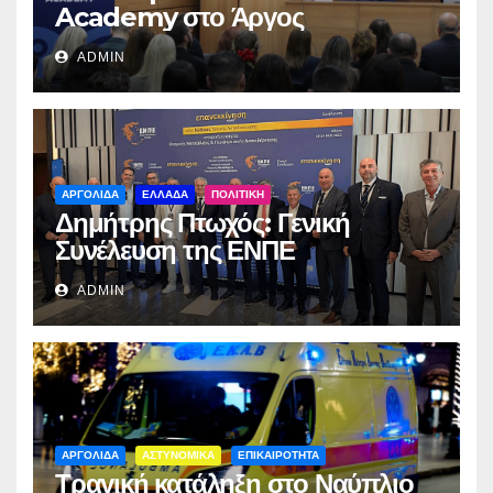
Academy στο Άργος
ADMIN
ΑΡΓΟΛΙΔΑ
ΕΛΛΑΔΑ
ΠΟΛΙΤΙΚΗ
Δημήτρης Πτωχός: Γενική
Συνέλευση της ΕΝΠΕ
ADMIN
ΑΡΓΟΛΙΔΑ
ΑΣΤΥΝΟΜΙΚΑ
ΕΠΙΚΑΙΡΟΤΗΤΑ
Τραγική κατάληξη στο Ναύπλιο