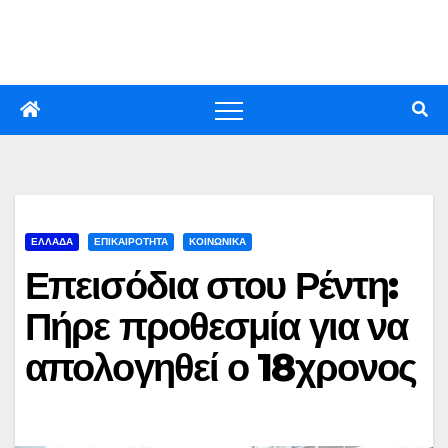
Skip
to
content
ΕΛΛΑΔΑ
ΕΠΙΚΑΙΡΟΤΗΤΑ
ΚΟΙΝΩΝΙΚΑ
Επεισόδια στου Ρέντη:
Πήρε προθεσμία για να
απολογηθεί ο 18χρονος