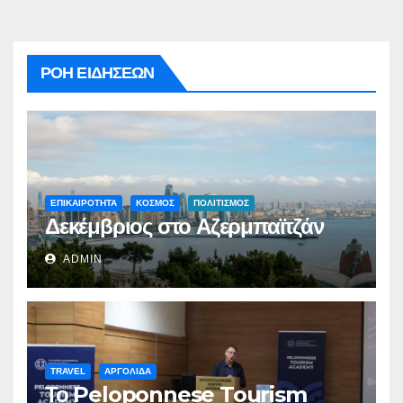
ΡΟΗ ΕΙΔΗΣΕΩΝ
ΕΠΙΚΑΙΡΟΤΗΤΑ
ΚΟΣΜΟΣ
ΠΟΛΙΤΙΣΜΟΣ
Δεκέμβριος στο Αζερμπαϊτζάν
ADMIN
TRAVEL
ΑΡΓΟΛΙΔΑ
Το Peloponnese Tourism