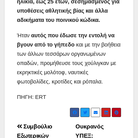
ηλικία, έως 25 ετών, σεσημασμένος για
υποθέσεις αθλητικής βίας και άλλα
αδικήματα του ποινικού κώδικα.
Ήταν
αυτός που έδωσε την εντολή να
βγουν από το γήπεδο
και με την βοήθεια
των άλλων τεσσάρων οργανωμένων
οπαδών, προμήθευσε τους χούλιγκαν με
εκρηκτικές μολότοφ, ναυτικές
φωτοβολίδες, κροτίδες και ρόπαλα.
ΠΗΓΗ: ERT
Post
Συμβούλιο
Ουκρανός
navigation
Εξωτερικών
ΥΠΕΞ: