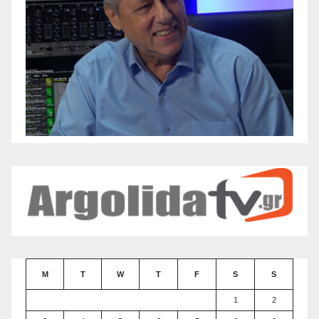
M
T
W
T
F
S
S
1
2