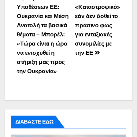
Υποθέσεων ΕΕ:
«Καταστροφικό»
Ουκρανία και Μέση
εάν δεν δοθεί το
Ανατολή τα βασικά
πράσινο φως
θέματα – Μπορέλ:
για ενταξιακές
«Τώρα είναι η ώρα
συνομιλίες με
να ενισχυθεί η
την ΕΕ
στήριξη μας προς
την Ουκρανία»
ΔΙΑΒΑΣΤΕ ΕΔΩ