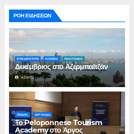
ΡΟΗ ΕΙΔΗΣΕΩΝ
ΕΠΙΚΑΙΡΟΤΗΤΑ
ΚΟΣΜΟΣ
ΠΟΛΙΤΙΣΜΟΣ
Δεκέμβριος στο Αζερμπαϊτζάν
ADMIN
TRAVEL
ΑΡΓΟΛΙΔΑ
Το Peloponnese Tourism
Academy στο Άργος