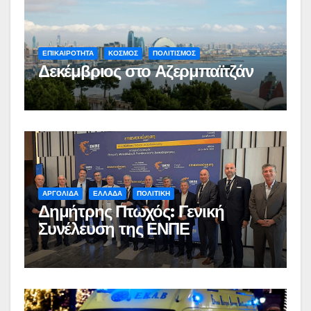
ΕΠΙΚΑΙΡΟΤΗΤΑ
ΚΟΣΜΟΣ
ΠΟΛΙΤΙΣΜΟΣ
Δεκέμβριος στο Αζερμπαϊτζάν
ΑΡΓΟΛΙΔΑ
ΕΛΛΑΔΑ
ΠΟΛΙΤΙΚΗ
Δημήτρης Πτωχός: Γενική
Συνέλευση της ΕΝΠΕ