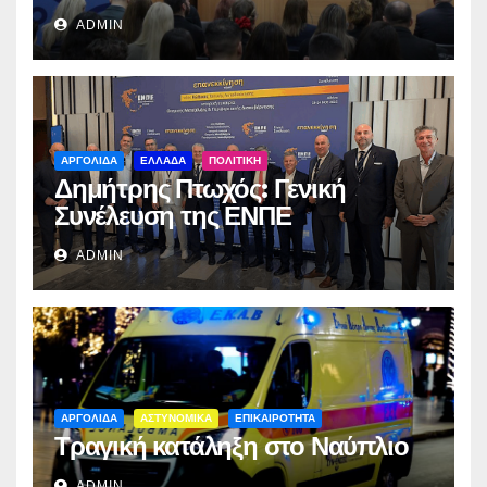
ADMIN
ΑΡΓΟΛΙΔΑ
ΕΛΛΑΔΑ
ΠΟΛΙΤΙΚΗ
Δημήτρης Πτωχός: Γενική
Συνέλευση της ΕΝΠΕ
ADMIN
ΑΡΓΟΛΙΔΑ
ΑΣΤΥΝΟΜΙΚΑ
ΕΠΙΚΑΙΡΟΤΗΤΑ
Τραγική κατάληξη στο Ναύπλιο
ADMIN