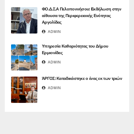
ΦΟ.Δ.Σ.Α Πελοποννήσου: Eκδήλωση στην
αίθουσα της Περιφερειακής Ενότητας
Αργολίδας
ADMIN
Υπηρεσία Καθαριότητας του Δήμου
Ερμιονίδας
ADMIN
ΆΡΓΟΣ: Καταδικάστηκε ο ένας εκ των τριών
ADMIN