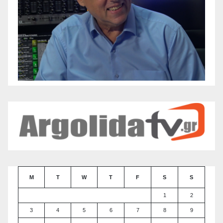
M
T
W
T
F
S
S
1
2
3
4
5
6
7
8
9