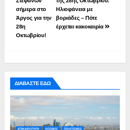
navigation
Στεφάνων
της 28ης Οκτωβρίου:
σήμερα στο
Ηλιοφάνεια με
Άργος για την
βοριάδες – Πότε
28η
έρχεται κακοκαιρία
Οκτωβρίου!
ΔΙΑΒΑΣΤΕ ΕΔΩ
ΕΠΙΚΑΙΡΟΤΗΤΑ
ΚΟΣΜΟΣ
ΠΟΛΙΤΙΣΜΟΣ