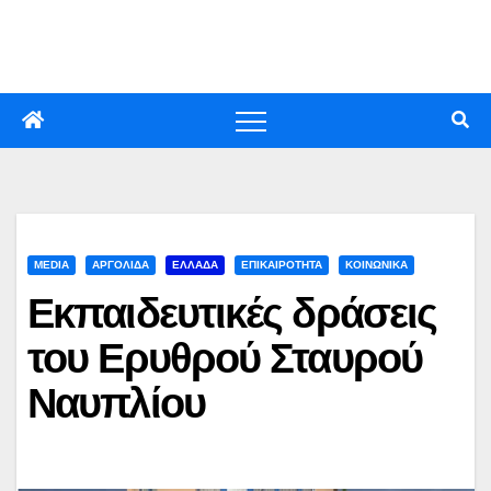
Skip
to
content
MEDIA
ΑΡΓΟΛΙΔΑ
ΕΛΛΑΔΑ
ΕΠΙΚΑΙΡΟΤΗΤΑ
ΚΟΙΝΩΝΙΚΑ
Εκπαιδευτικές δράσεις
του Ερυθρού Σταυρού
Ναυπλίου