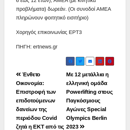
6 έως 12 ετών), ΑΜΕΑ (με κινητικά
προβλήματα) δωρεάν. (Οι συνοδοί ΑΜΕΑ
πληρώνουν φοιτητικό εισιτήριο)
Χορηγός επικοινωνίας ΕΡΤ3
ΠΗΓΗ: ertnews.gr
Post
Ένθετο
Με 12 μετάλλια η
navigation
Οικονομία:
ελληνική ομάδα
Επιστροφή των
Powerlifting στους
επιδοτούμενων
Παγκόσμιους
δανείων της
Αγώνες Special
περιόδου Covid
Olympics Berlin
ζητά η ΕΚΤ από τις
2023