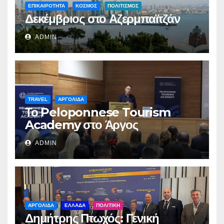
ΕΠΙΚΑΙΡΟΤΗΤΑ
ΚΟΣΜΟΣ
ΠΟΛΙΤΙΣΜΟΣ
Δεκέμβριος στο Αζερμπαϊτζάν
ADMIN
TRAVEL
ΑΡΓΟΛΙΔΑ
Το Peloponnese Tourism
Academy στο Άργος
ADMIN
ΑΡΓΟΛΙΔΑ
ΕΛΛΑΔΑ
ΠΟΛΙΤΙΚΗ
Δημήτρης Πτωχός: Γενική