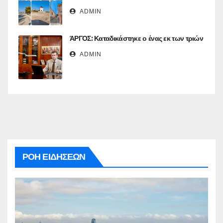
ADMIN
ΆΡΓΟΣ: Καταδικάστηκε ο ένας εκ των τριών
ADMIN
ΡΟΗ ΕΙΔΗΣΕΩΝ