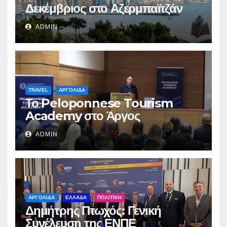
Δεκέμβριος στο Αζερμπαϊτζάν
ADMIN
TRAVEL
ΑΡΓΟΛΙΔΑ
Το Peloponnese Tourism
Academy στο Άργος
ADMIN
ΑΡΓΟΛΙΔΑ
ΕΛΛΑΔΑ
ΠΟΛΙΤΙΚΗ
Δημήτρης Πτωχός: Γενική
Συνέλευση της ΕΝΠΕ