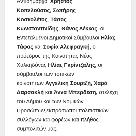
Αντιδήμαρχοι
Χρήστος
Κοπελούσος
,
Σωτήρης
Κοσκολέτος
,
Τάσος
Κωνσταντινίδης
,
Θάνος Λέκκας
, οι
Εντεταλμένοι Δημοτικοί Σύμβουλοι
Ηλίας
Τάφας
και
Σοφία Αλεφραγκή,
ο
πρόεδρος της Κοινότητας Νέας
Χαλκηδόνας
Ηλίας Γκρίντζαλης,
οι
σύμβουλοι των τοπικών
κοινοτήτων
Αγγελική Σουρτζή, Χαρά
Δαρσακλή
και
Άννα Μπερδέση,
στελέχη
του Δήμου και των Νομικών
Προσώπων,εκπρόσωποι πολιτιστικών
συλλόγων και φορέων και πλήθος
συμπολιτών μας.