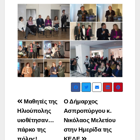
Post
Μαθητές της
Ο Δήμαρχος
navigation
Ηλιούπολης
Ασπροπύργου κ.
υιοθέτησαν…
Νικόλαος Μελετίου
πάρκο της
στην Ημερίδα της
πόλης!
ΚΕΔΕ