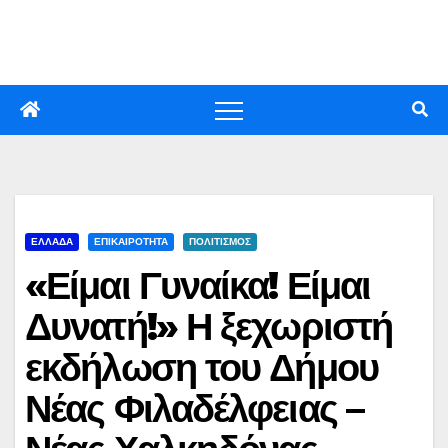
Skip
to
content
ΕΛΛΑΔΑ
ΕΠΙΚΑΙΡΟΤΗΤΑ
ΠΟΛΙΤΙΣΜΟΣ
«Είμαι Γυναίκα! Είμαι
Δυνατή!» Η ξεχωριστή
εκδήλωση του Δήμου
Νέας Φιλαδέλφειας –