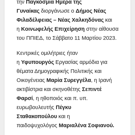
την
Παγκόσμια Ημέρα της
Γυναίκας
διοργάνωσε ο
Δήμος Νέας
Φιλαδέλφειας – Νέας Χαλκηδόνας
και
η
Κοινωφελής Επιχείρηση
στην αίθουσα
του ΠΠΙΕΔ, το Σάββατο 11 Μαρτίου 2023.
Κεντρικές ομιλήτριες ήταν
η
Υφυπουργός
Εργασίας αρμόδια για
θέματα Δημογραφικής Πολιτικής και
Οικογένειας
Μαρία Συρεγγέλα
, η Ιρανή
ακτιβίστρια και σκηνοθέτης
Σεπιντέ
Φαρσί
, η ηθοποιός και π. υπ.
ευρωβουλευτής
Πέγκυ
Σταθακοπούλου
και η
παιδοψυχολόγος
Μαριαλένα Σοφιανού.