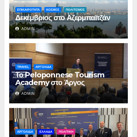
ΕΠΙΚΑΙΡΟΤΗΤΑ
ΚΟΣΜΟΣ
ΠΟΛΙΤΙΣΜΟΣ
Δεκέμβριος στο Αζερμπαϊτζάν
ADMIN
TRAVEL
ΑΡΓΟΛΙΔΑ
Το Peloponnese Tourism
Academy στο Άργος
ADMIN
ΑΡΓΟΛΙΔΑ
ΕΛΛΑΔΑ
ΠΟΛΙΤΙΚΗ