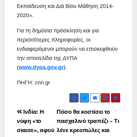
Εκπαίδευση και Διά Βίου Μάθηση 2014-
2020».
Για τη δημόσια πρόσκληση και για
περισσότερες πληροφορίες, οι
ενδιαφερόμενοι μπορούν να επισκεφθούν
την ιστοσελίδα της ΔΥΠΑ
(
www.dypa.gov.gr
).
ΠΗΓΗ: cnn.gr
Post
Ινδία: Η
Πόσο θα κοστίσει το
navigation
νύφη «το
πασχαλινό τραπέζι – Τι
σκασε», αφού
λένε κρεοπώλες και