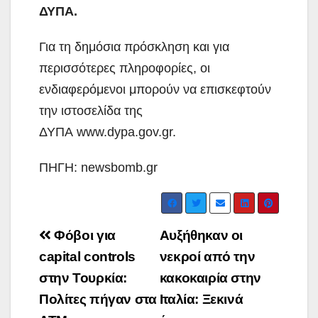
ΔΥΠΑ.
Για τη δημόσια πρόσκληση και για
περισσότερες πληροφορίες, οι
ενδιαφερόμενοι μπορούν να επισκεφτούν
την ιστοσελίδα της
ΔΥΠΑ www.dypa.gov.gr.
ΠΗΓΗ: newsbomb.gr
Post
Φόβοι για
Αυξήθηκαν οι
navigation
capital controls
νεκροί από την
στην Τουρκία:
κακοκαιρία στην
Πολίτες πήγαν στα
Ιταλία: Ξεκινά