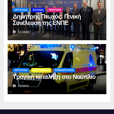
ΑΡΓΟΛΙΔΑ
ΕΛΛΑΔΑ
ΠΟΛΙΤΙΚΗ
Δημήτρης Πτωχός: Γενική
Συνέλευση της ΕΝΠΕ
ADMIN
ΑΡΓΟΛΙΔΑ
ΑΣΤΥΝΟΜΙΚΑ
ΕΠΙΚΑΙΡΟΤΗΤΑ
Τραγική κατάληξη στο Ναύπλιο
ADMIN