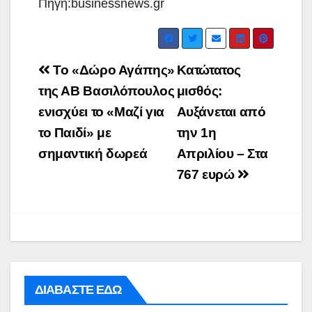
Πηγή:businessnews.gr
Post
Το «Δώρο Αγάπης»
Κατώτατος
navigation
της ΑΒ Βασιλόπουλος
μισθός:
ενισχύει το «Μαζί για
Αυξάνεται από
το Παιδί» με
την 1η
σημαντική δωρεά
Απριλίου – Στα
767 ευρώ
ΔΙΑΒΑΣΤΕ ΕΔΩ