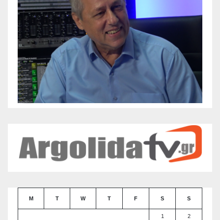
M
T
W
T
F
S
S
1
2