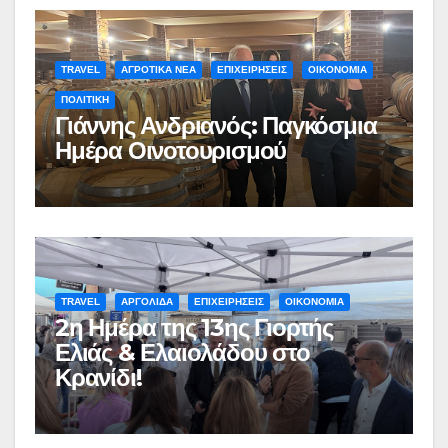
TRAVEL
ΑΓΡΟΤΙΚΑ ΝΕΑ
ΕΠΙΧΕΙΡΗΣΕΙΣ
ΟΙΚΟΝΟΜΙΑ
ΠΟΛΙΤΙΚΗ
Γιάννης Ανδριανός: Παγκόσμια
Ημέρα Οινοτουρισμού
TRAVEL
ΑΡΓΟΛΙΔΑ
ΕΠΙΧΕΙΡΗΣΕΙΣ
ΟΙΚΟΝΟΜΙΑ
2η Ημέρα της 13ης Γιορτής
Ελιάς & Ελαιολάδου στο
Κρανίδι!