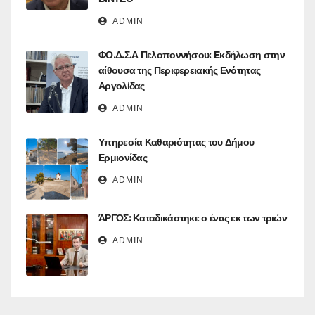
ADMIN
ΦΟ.Δ.Σ.Α Πελοποννήσου: Eκδήλωση στην
αίθουσα της Περιφερειακής Ενότητας
Αργολίδας
ADMIN
Υπηρεσία Καθαριότητας του Δήμου
Ερμιονίδας
ADMIN
ΆΡΓΟΣ: Καταδικάστηκε ο ένας εκ των τριών
ADMIN