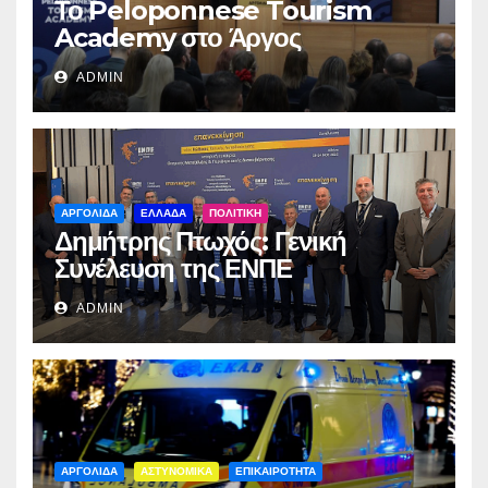
Το Peloponnese Tourism
Academy στο Άργος
ADMIN
ΑΡΓΟΛΙΔΑ
ΕΛΛΑΔΑ
ΠΟΛΙΤΙΚΗ
Δημήτρης Πτωχός: Γενική
Συνέλευση της ΕΝΠΕ
ADMIN
ΑΡΓΟΛΙΔΑ
ΑΣΤΥΝΟΜΙΚΑ
ΕΠΙΚΑΙΡΟΤΗΤΑ