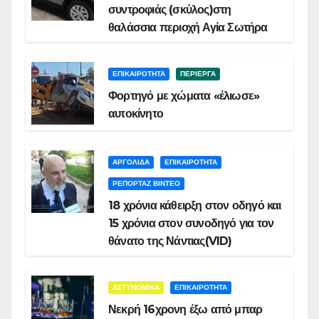
συντροφιάς (σκύλος)στη
θαλάσσια περιοχή Αγία Σωτήρα
ΕΠΙΚΑΙΡΟΤΗΤΑ
ΠΕΡΙΕΡΓΑ
Φορτηγό με χώματα «έλιωσε»
αυτοκίνητο
ΑΡΓΟΛΙΔΑ
ΕΠΙΚΑΙΡΟΤΗΤΑ
ΡΕΠΟΡΤΑΖ ΒΙΝΤΕΟ
18 χρόνια κάθειρξη στον οδηγό και
15 χρόνια στον συνοδηγό για τον
θάνατο της Νάντιας(VID)
ΑΣΤΥΝΟΜΙΚΑ
ΕΠΙΚΑΙΡΟΤΗΤΑ
Νεκρή 16χρονη έξω από μπαρ