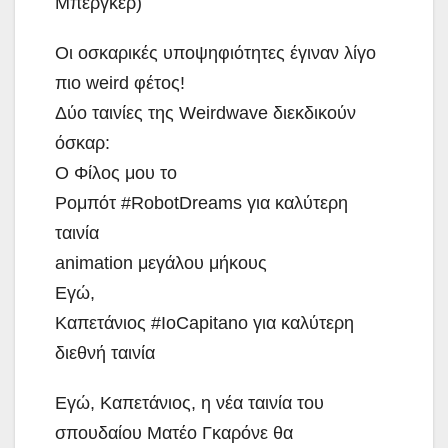
Μπέργκερ)
Οι οσκαρικές υποψηφιότητες έγιναν λίγο
πιο weird φέτος!
Δύο ταινίες της Weirdwave διεκδικούν
όσκαρ:
Ο Φίλος μου το
Ρομπότ #RobotDreams για καλύτερη
ταινία
animation μεγάλου μήκους
Εγώ,
Καπετάνιος #IoCapitano για καλύτερη
διεθνή ταινία
Εγώ, Καπετάνιος, η νέα ταινία του
σπουδαίου Ματέο Γκαρόνε θα