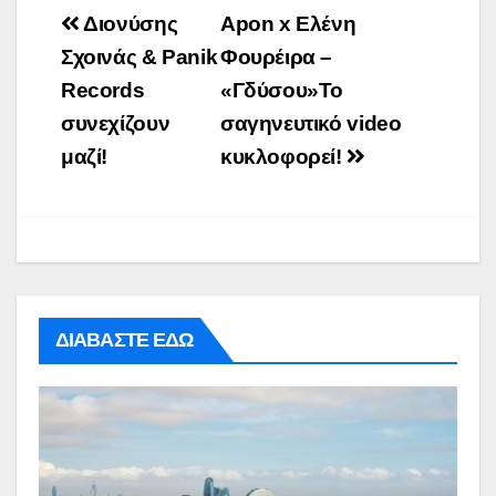
Post
Διονύσης
Apon x Ελένη
navigation
Σχοινάς & Panik
Φουρέιρα –
Records
«Γδύσου»Το
συνεχίζουν
σαγηνευτικό video
μαζί!
κυκλοφορεί!
ΔΙΑΒΑΣΤΕ ΕΔΩ