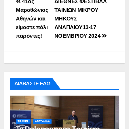
Post
41ος
ΔΙΕΘΝΕΣ ΦΕΣΤΙΒΑΛ
navigation
Μαραθώνιος
ΤΑΙΝΙΩΝ ΜΙΚΡΟΥ
Αθηνών και
ΜΗΚΟΥΣ
είμαστε πάλι
ΑΝΑΠΛΙΟΥ13-17
παρόντες!
ΝΟΕΜΒΡΙΟΥ 2024
ΔΙΑΒΑΣΤΕ ΕΔΩ
TRAVEL
ΑΡΓΟΛΙΔΑ
Το Peloponnese Tourism