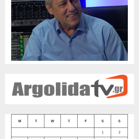
M
T
W
T
F
S
S
1
2