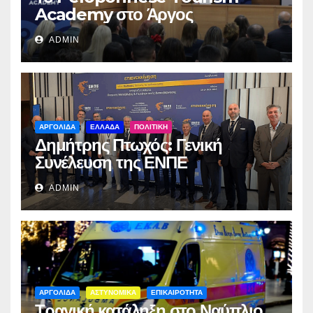
Academy στο Άργος
ADMIN
ΑΡΓΟΛΙΔΑ
ΕΛΛΑΔΑ
ΠΟΛΙΤΙΚΗ
Δημήτρης Πτωχός: Γενική
Συνέλευση της ΕΝΠΕ
ADMIN
ΑΡΓΟΛΙΔΑ
ΑΣΤΥΝΟΜΙΚΑ
ΕΠΙΚΑΙΡΟΤΗΤΑ
Τραγική κατάληξη στο Ναύπλιο