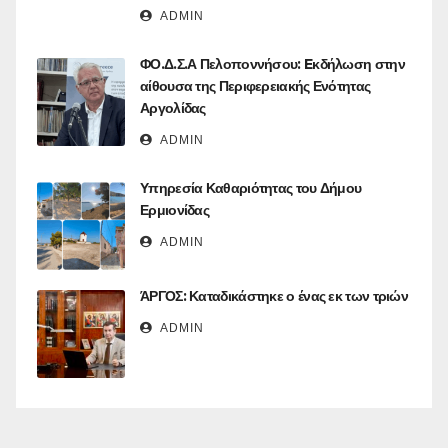
ADMIN
ΦΟ.Δ.Σ.Α Πελοποννήσου: Eκδήλωση στην
αίθουσα της Περιφερειακής Ενότητας
Αργολίδας
ADMIN
Υπηρεσία Καθαριότητας του Δήμου
Ερμιονίδας
ADMIN
ΆΡΓΟΣ: Καταδικάστηκε ο ένας εκ των τριών
ADMIN