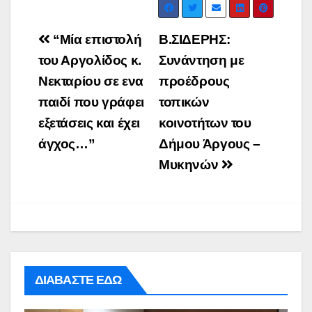
Post
“Μία επιστολή
B.ΣΙΔΕΡΗΣ:
navigation
του Αργολίδος κ.
Συνάντηση με
Νεκταρίου σε ενα
προέδρους
παιδί που γράφει
τοπικών
εξετάσεις και έχει
κοινοτήτων του
άγχος…”
Δήμου Άργους –
Μυκηνών
ΔΙΑΒΑΣΤΕ ΕΔΩ