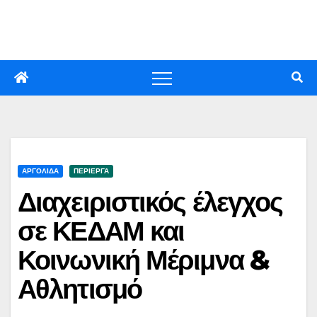
Skip
to
content
ΑΡΓΟΛΙΔΑ
ΠΕΡΙΕΡΓΑ
Διαχειριστικός έλεγχος
σε ΚΕΔΑΜ και
Κοινωνική Μέριμνα &
Αθλητισμό