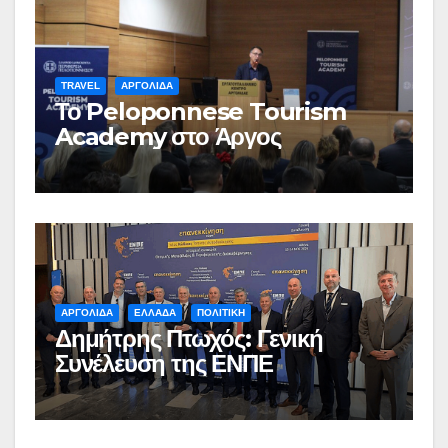
TRAVEL
ΑΡΓΟΛΙΔΑ
Το Peloponnese Tourism
Academy στο Άργος
ΑΡΓΟΛΙΔΑ
ΕΛΛΑΔΑ
ΠΟΛΙΤΙΚΗ
Δημήτρης Πτωχός: Γενική
Συνέλευση της ΕΝΠΕ