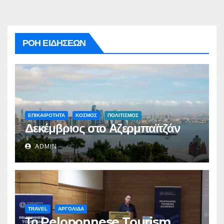
ΡΟΗ ΕΙΔΗΣΕΩΝ
ΕΠΙΚΑΙΡΟΤΗΤΑ
ΚΟΣΜΟΣ
ΠΟΛΙΤΙΣΜΟΣ
Δεκέμβριος στο Αζερμπαϊτζάν
ADMIN
TRAVEL
ΑΡΓΟΛΙΔΑ
Το Peloponnese Tourism