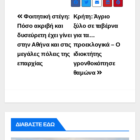
Post
Φοιτητική στέγη:
Κρήτη: Άγριο
navigation
Πόσο ακριβή και
ξύλο σε ταβέρνα
δυσεύρετη έχει γίνει
για τα…
στην Αθήνα και στις
προεκλογικά – Ο
μεγάλες πόλεις της
ιδιοκτήτης
επαρχίας
γρονθοκόπησε
θαμώνα
ΔΙΑΒΑΣΤΕ ΕΔΩ