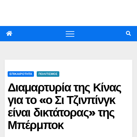
Skip
to
content
ΕΠΙΚΑΙΡΟΤΗΤΑ
ΠΟΛΙΤΙΣΜΟΣ
Διαμαρτυρία της Κίνας
για το «ο Σι Τζινπίνγκ
είναι δικτάτορας» της
Μπέρμποκ