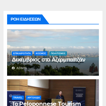
ΡΟΗ ΕΙΔΗΣΕΩΝ
ΕΠΙΚΑΙΡΟΤΗΤΑ
ΚΟΣΜΟΣ
ΠΟΛΙΤΙΣΜΟΣ
Δεκέμβριος στο Αζερμπαϊτζάν
ADMIN
TRAVEL
ΑΡΓΟΛΙΔΑ
Το Peloponnese Tourism