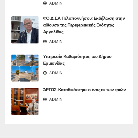
ADMIN
ΦΟ.Δ.Σ.Α Πελοποννήσου: Eκδήλωση στην
αίθουσα της Περιφερειακής Ενότητας
Αργολίδας
ADMIN
Υπηρεσία Καθαριότητας του Δήμου
Ερμιονίδας
ADMIN
ΆΡΓΟΣ: Καταδικάστηκε ο ένας εκ των τριών
ADMIN