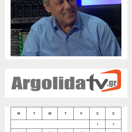
M
T
W
T
F
S
S
1
2