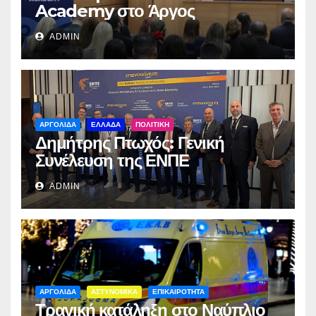
Academy στο Άργος
ADMIN
ΑΡΓΟΛΙΔΑ
ΕΛΛΑΔΑ
ΠΟΛΙΤΙΚΗ
Δημήτρης Πτωχός: Γενική
Συνέλευση της ΕΝΠΕ
ADMIN
ΑΡΓΟΛΙΔΑ
ΑΣΤΥΝΟΜΙΚΑ
ΕΠΙΚΑΙΡΟΤΗΤΑ
Τραγική κατάληξη στο Ναύπλιο