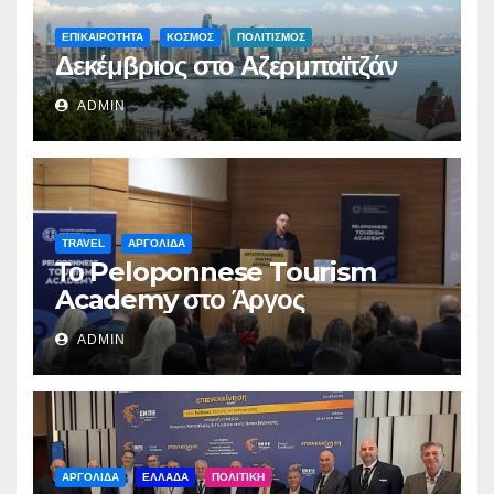
ΕΠΙΚΑΙΡΟΤΗΤΑ
ΚΟΣΜΟΣ
ΠΟΛΙΤΙΣΜΟΣ
Δεκέμβριος στο Αζερμπαϊτζάν
ADMIN
TRAVEL
ΑΡΓΟΛΙΔΑ
Το Peloponnese Tourism
Academy στο Άργος
ADMIN
ΑΡΓΟΛΙΔΑ
ΕΛΛΑΔΑ
ΠΟΛΙΤΙΚΗ