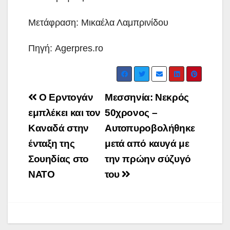
Μετάφραση: Μικαέλα Λαμπρινίδου
Πηγή: Agerpres.ro
Post
Ο Ερντογάν
Μεσσηνία: Νεκρός
navigation
εμπλέκει και τον
50χρονος –
Καναδά στην
Αυτοπυροβολήθηκε
ένταξη της
μετά από καυγά με
Σουηδίας στο
την πρώην σύζυγό
ΝΑΤΟ
του