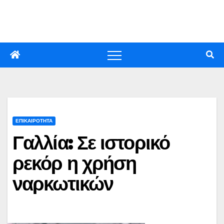
Skip
to
content
ΕΠΙΚΑΙΡΟΤΗΤΑ
Γαλλία: Σε ιστορικό
ρεκόρ η χρήση
ναρκωτικών