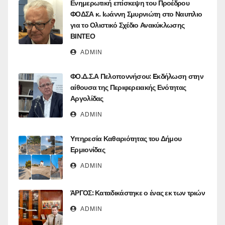
Ενημερωτική επίσκεψη του Προέδρου
ΦΟΔΣΑ κ. Ιωάννη Σμυρνιώτη στο Ναυπλιο
για το Ολιστικό Σχέδιο Ανακύκλωσης
ΒΙΝΤΕΟ
ADMIN
ΦΟ.Δ.Σ.Α Πελοποννήσου: Eκδήλωση στην
αίθουσα της Περιφερειακής Ενότητας
Αργολίδας
ADMIN
Υπηρεσία Καθαριότητας του Δήμου
Ερμιονίδας
ADMIN
ΆΡΓΟΣ: Καταδικάστηκε ο ένας εκ των τριών
ADMIN