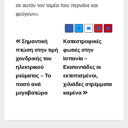
σε αυτόν τον τομέα που περνάνε και
φεύγουν».
Post
Σημαντική
Καταστροφικές
navigation
πτώση στην τιμή
φωτιές στην
χονδρικής του
Ισπανία –
ηλεκτρικού
Εκατοντάδες οι
ρεύματος – Το
εκτοπισμένοι,
ποσό ανά
χιλιάδες στρέμματα
μεγαβατώρα
καμένα