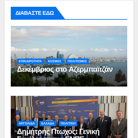
ΔΙΑΒΑΣΤΕ ΕΔΩ
ΕΠΙΚΑΙΡΟΤΗΤΑ
ΚΟΣΜΟΣ
ΠΟΛΙΤΙΣΜΟΣ
Δεκέμβριος στο Αζερμπαϊτζάν
ΑΡΓΟΛΙΔΑ
ΕΛΛΑΔΑ
ΠΟΛΙΤΙΚΗ
Δημήτρης Πτωχός: Γενική