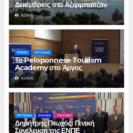
Δεκέμβριος στο Αζερμπαϊτζάν
ADMIN
TRAVEL
ΑΡΓΟΛΙΔΑ
Το Peloponnese Tourism
Academy στο Άργος
ADMIN
ΑΡΓΟΛΙΔΑ
ΕΛΛΑΔΑ
ΠΟΛΙΤΙΚΗ
Δημήτρης Πτωχός: Γενική
Συνέλευση της ΕΝΠΕ