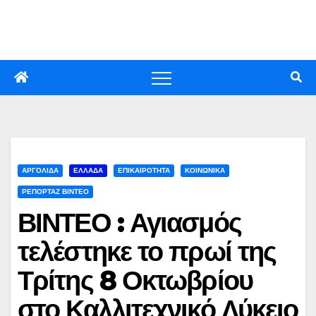
Skip
to
content
ΑΡΓΟΛΙΔΑ
ΕΛΛΑΔΑ
ΕΠΙΚΑΙΡΟΤΗΤΑ
ΚΟΙΝΩΝΙΚΑ
ΡΕΠΟΡΤΑΖ ΒΙΝΤΕΟ
ΒΙΝΤΕΟ : Αγιασμός
τελέστηκε το πρωί της
Τρίτης 8 Οκτωβρίου
στο Καλλιτεχνικό Λύκειο