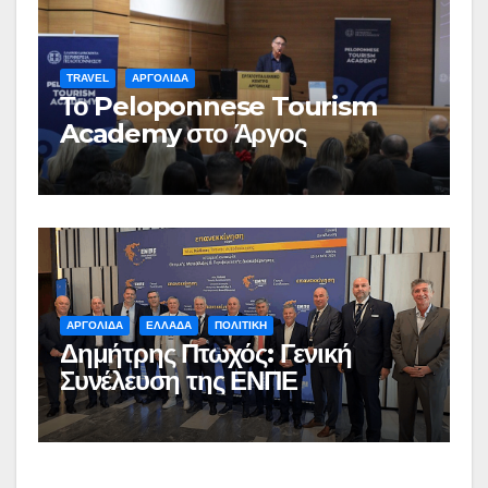
TRAVEL
ΑΡΓΟΛΙΔΑ
Το Peloponnese Tourism
Academy στο Άργος
ΑΡΓΟΛΙΔΑ
ΕΛΛΑΔΑ
ΠΟΛΙΤΙΚΗ
Δημήτρης Πτωχός: Γενική
Συνέλευση της ΕΝΠΕ