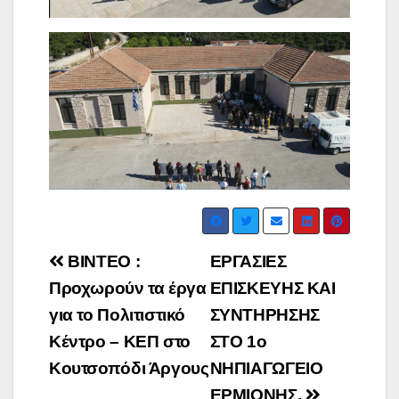
Post
ΒΙΝΤΕΟ :
ΕΡΓΑΣΙΕΣ
navigation
Προχωρούν τα έργα
ΕΠΙΣΚΕΥΗΣ ΚΑΙ
για το Πολιτιστικό
ΣΥΝΤΗΡΗΣΗΣ
Κέντρο – ΚΕΠ στο
ΣΤΟ 1ο
Κουτσοπόδι Άργους
ΝΗΠΙΑΓΩΓΕΙΟ
ΕΡΜΙΟΝΗΣ.