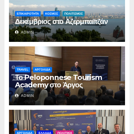
ΕΠΙΚΑΙΡΟΤΗΤΑ
ΚΟΣΜΟΣ
ΠΟΛΙΤΙΣΜΟΣ
Δεκέμβριος στο Αζερμπαϊτζάν
ADMIN
TRAVEL
ΑΡΓΟΛΙΔΑ
Το Peloponnese Tourism
Academy στο Άργος
ADMIN
ΑΡΓΟΛΙΔΑ
ΕΛΛΑΔΑ
ΠΟΛΙΤΙΚΗ