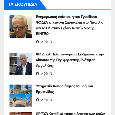
ΤΑ ΣΚΟΥΠΙΔΙΑ
Ενημερωτική επίσκεψη του Προέδρου
ΦΟΔΣΑ κ. Ιωάννη Σμυρνιώτη στο Ναυπλιο
για το Ολιστικό Σχέδιο Ανακύκλωσης
ΒΙΝΤΕΟ
ADMIN
ΦΟ.Δ.Σ.Α Πελοποννήσου: Eκδήλωση στην
αίθουσα της Περιφερειακής Ενότητας
Αργολίδας
ADMIN
Υπηρεσία Καθαριότητας του Δήμου
Ερμιονίδας
ADMIN
ΆΡΓΟΣ: Καταδικάστηκε ο ένας εκ των τριών