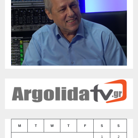
M
T
W
T
F
S
S
1
2