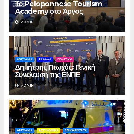
Το Peloponnese Tourism
Academy στο Άργος
ADMIN
ΑΡΓΟΛΙΔΑ
ΕΛΛΑΔΑ
ΠΟΛΙΤΙΚΗ
Δημήτρης Πτωχός: Γενική
Συνέλευση της ΕΝΠΕ
ADMIN
ΑΡΓΟΛΙΔΑ
ΑΣΤΥΝΟΜΙΚΑ
ΕΠΙΚΑΙΡΟΤΗΤΑ