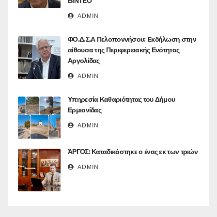
ΒΙΝΤΕΟ
ADMIN
ΦΟ.Δ.Σ.Α Πελοποννήσου: Eκδήλωση στην
αίθουσα της Περιφερειακής Ενότητας
Αργολίδας
ADMIN
Υπηρεσία Καθαριότητας του Δήμου
Ερμιονίδας
ADMIN
ΆΡΓΟΣ: Καταδικάστηκε ο ένας εκ των τριών
ADMIN