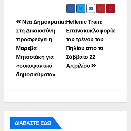
Post
Νέα Δημοκρατία:
Hellenic Train:
navigation
Στη Δικαιοσύνη
Επανακυκλοφορία
προσφεύγει η
του τρένου του
Μαρέβα
Πηλίου από το
Μητσοτάκη για
Σάββατο 22
«συκοφαντικά
Απριλίου
δημοσιεύματα»
ΔΙΑΒΑΣΤΕ ΕΔΩ