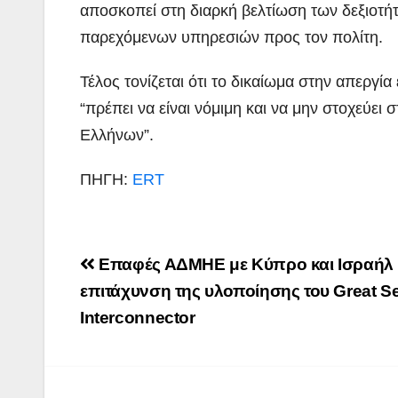
αποσκοπεί στη διαρκή βελτίωση των δεξιοτ
παρεχόμενων υπηρεσιών προς τον πολίτη.
Τέλος τονίζεται ότι το δικαίωμα στην απεργία
“πρέπει να είναι νόμιμη και να μην στοχεύε
Ελλήνων”.
ΠΗΓΗ:
ERT
ΠΕΡΙΒΑΛΛΟΝ
ΡΕΠΟΡΤΑΖ
Post
ΝΑΥΠΛΙΟ:
Επαφές ΑΔΜΗΕ με Κύπρο και Ισραήλ 
navigation
επιτάχυνση της υλοποίησης του Great S
Άσκηση
Interconnector
Λιμενικού
ADMIN
(βίντεο)