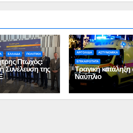
Ιωάννη
συνοδη
Σμυρνιώτη στο
τον θάν
Ναυπλιο για το
Νάντια
Ολιστικό Σχέδιο
Ανακύκλωσης
ΒΙΝΤΕΟ
ΑΡΓΟΛΙΔΑ
ΑΣΤΥΝΟΜΙΚΑ
Α
ΕΛΛΑΔΑ
ΠΟΛΙΤΙΚΗ
τρης Πτωχός:
ΕΠΙΚΑΙΡΟΤΗΤΑ
κή Συνέλευση της
Τραγική κατάληξη 
Ε
Ναύπλιο