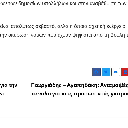
ήτων των δημοσίων υπαλλήλων και στην αναβάθμιση των
 είναι απολύτως σεβαστό, αλλά η όποια σχετική ενέργεια
ι στην ακύρωση νόμων που έχουν ψηφιστεί από τη Βουλή 
ΑΡΓΟΛΙΔΑ
ΡΕΠΟΡΤΑΖ ΒΙΝΤΕΟ
ΑΡΓΟΛΙΔΑ
ΕΠΙΚ
 ΒΙΝΤΕΟ
ΤΑ ΣΚΟΥΠΙΔΙΑ
ΡΕΠΟΡΤΑΖ ΒΙΝΤΕΟ
Ενημερωτική
18 χρόν
για την
Γεωργιάδης – Αγαπηδάκη: Ανταμοιβές
ea
πέναλτι για τους προσωπικούς γιατρ
επίσκεψη του
κάθειρξ
Προέδρου
οδηγό κ
ADMIN
ADMIN
ΦΟΔΣΑ κ.
χρόνια