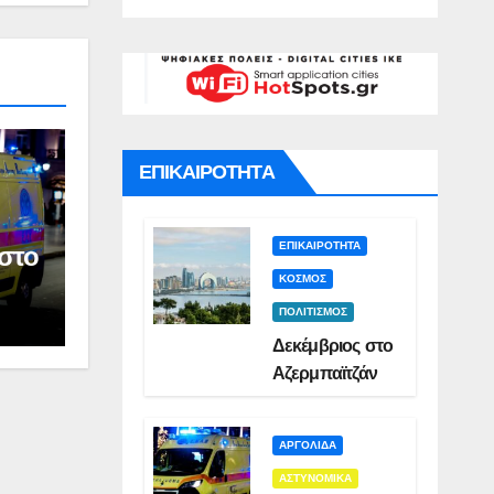
γό για
Σμυρλή(VID)
)
ατο της
ς(VID)
ΕΠΙΚΑΙΡΟΤΗΤΑ
ΕΠΙΚΑΙΡΟΤΗΤΑ
στο
ΚΟΣΜΟΣ
ΠΟΛΙΤΙΣΜΟΣ
Δεκέμβριος στο
Αζερμπαϊτζάν
ΑΡΓΟΛΙΔΑ
ΑΣΤΥΝΟΜΙΚΑ