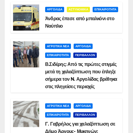
ΑΡΓΟΛΙΔΑ
ΑΣΤΥΝΟΜΙΚΑ
ΕΠΙΚΑΙΡΟΤΗΤΑ
Άνδρας έπεσε από μπαλκόνι στο
Ναύπλιο
ΑΓΡΟΤΙΚΑ ΝΕΑ
ΑΡΓΟΛΙΔΑ
ΕΠΙΚΑΙΡΟΤΗΤΑ
ΠΕΡΙΒΑΛΛΟΝ
Β.Σιδέρης: Από τις πρώτες στιγμές
μετά τη χαλαζόπτωση που έπληξε
σήμερα τον N. Αργολίδας βρέθηκα
στις πληγείσες περιοχές
ΑΓΡΟΤΙΚΑ ΝΕΑ
ΑΡΓΟΛΙΔΑ
ΕΠΙΚΑΙΡΟΤΗΤΑ
ΠΕΡΙΒΑΛΛΟΝ
Γ. Γαβρήλος για χαλαζόπτωση σε
Δήμο Άργους- Μυκηνών: