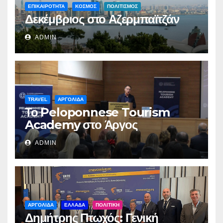
ΕΠΙΚΑΙΡΟΤΗΤΑ
ΚΟΣΜΟΣ
ΠΟΛΙΤΙΣΜΟΣ
Δεκέμβριος στο Αζερμπαϊτζάν
ADMIN
TRAVEL
ΑΡΓΟΛΙΔΑ
Το Peloponnese Tourism
Academy στο Άργος
ADMIN
ΑΡΓΟΛΙΔΑ
ΕΛΛΑΔΑ
ΠΟΛΙΤΙΚΗ
Δημήτρης Πτωχός: Γενική