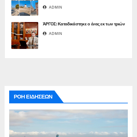
ADMIN
ΆΡΓΟΣ: Καταδικάστηκε ο ένας εκ των τριών
ADMIN
ΡΟΗ ΕΙΔΗΣΕΩΝ