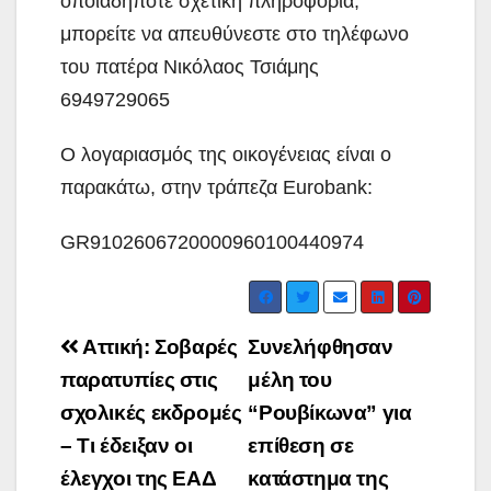
οποιαδήποτε σχετική πληροφορία,
μπορείτε να απευθύνεστε στο τηλέφωνο
του πατέρα Νικόλαος Τσιάμης
6949729065
Ο λογαριασμός της οικογένειας είναι ο
παρακάτω, στην τράπεζα Eurobank:
GR9102606720000960100440974
Post
Αττική: Σοβαρές
Συνελήφθησαν
navigation
παρατυπίες στις
μέλη του
σχολικές εκδρομές
“Ρουβίκωνα” για
– Τι έδειξαν οι
επίθεση σε
έλεγχοι της ΕΑΔ
κατάστημα της